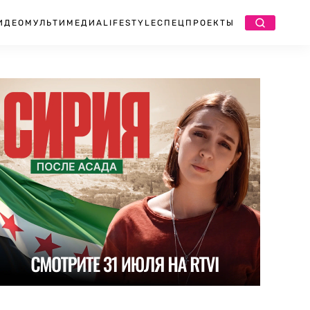
ИДЕО
МУЛЬТИМЕДИА
LIFESTYLE
СПЕЦПРОЕКТЫ