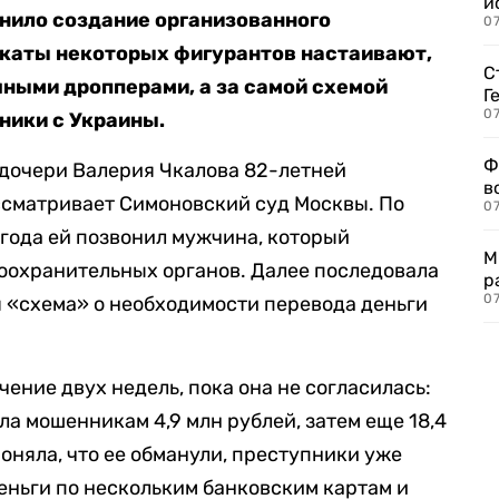
и
нило создание организованного
0
окаты некоторых фигурантов настаивают,
С
ными дропперами, а за самой схемой
Г
07
ники с Украины.
Ф
 дочери Валерия Чкалова 82-летней
в
ссматривает Симоновский суд Москвы. По
07
 года ей позвонил мужчина, который
М
оохранительных органов. Далее последовала
р
07
 «схема» о необходимости перевода деньги
чение двух недель, пока она не согласилась:
ла мошенникам 4,9 млн рублей, затем еще 18,4
оняла, что ее обманули, преступники уже
ньги по нескольким банковским картам и