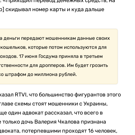
к: «Приходил перевод денежных средств, на
р] скидывал номер карты и куда дальше
за деньги передают мошенникам данные своих
 кошельков, которые потом используются для
ходов. 17 июня Госдума приняла в третьем
тственности для дропперов. Им будет грозить
со штрафом до миллиона рублей.
азал RTVI, что большинство фигурантов этого
 главе схемы стоят мошенники с Украины,
ще один адвокат рассказал, что всего в
е только дочь Валерия Чкалова признана
двоката, потерпевшими проходят 16 человек,