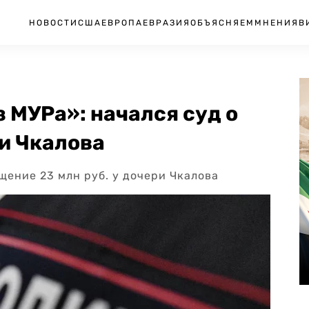
НОВОСТИ
США
ЕВРОПА
ЕВРАЗИЯ
ОБЪЯСНЯЕМ
МНЕНИЯ
В
з МУРа»: начался суд о
и Чкалова
щение 23 млн руб. у дочери Чкалова