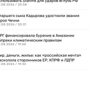
спользовать Starlink для ударов вглубь РФ
7.08.2026 / 20:58
таршего сына Кадырова удостоили звания
ероя Чечни
.08.2026 / 20:31
РГ финансировала бурение в Амазонии
опреки климатическим правилам
.08.2026 / 19:50
ир, деньги, жилье: как «российская мечта»
асколола сторонников ЕР, КПРФ и ЛДПР
.08.2026 / 19:33