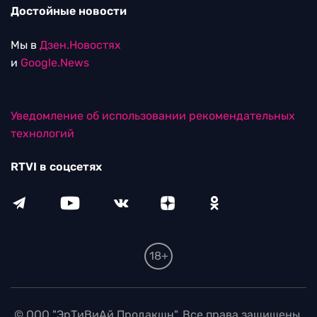
Достойные новости
Мы в
Дзен.Новостях
и
Google.News
Уведомление об использовании рекомендательных
технологий
RTVI в соцсетях
18+
© ООО "ЭрТиВиАй Продакшн". Все права защищены.