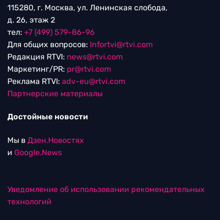
115280, г. Москва, ул. Ленинская слобода,
д. 26, этаж 2
тел:
+7 (499) 579-86-96
Для общих вопросов:
Infortvi@rtvi.com
Редакция RTVI:
news@rtvi.com
Маркетинг/PR:
pr@rtvi.com
Реклама RTVI:
adv-eu@rtvi.com
Партнерские материалы
Достойные новости
Мы в
Дзен.Новостях
и
Google.News
Уведомление об использовании рекомендательных
технологий