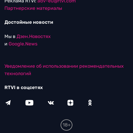
Реклама RTVI:
adv-eu@rtvi.com
Партнерские материалы
Достойные новости
Мы в
Дзен.Новостях
и
Google.News
Уведомление об использовании рекомендательных
технологий
RTVI в соцсетях
18+