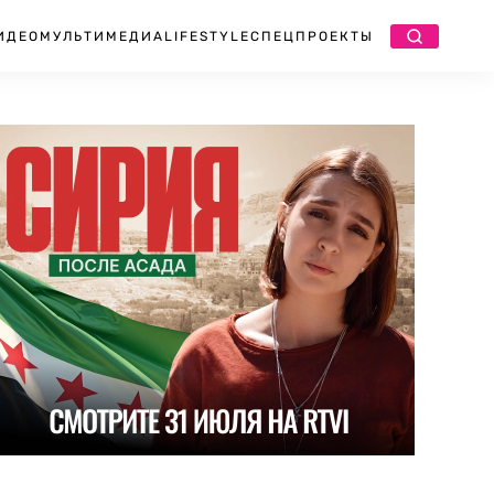
ИДЕО
МУЛЬТИМЕДИА
LIFESTYLE
СПЕЦПРОЕКТЫ