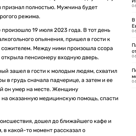
И
0
н признал полностью. Мужчина будет
трогого режима.
В
Е
 произошло 19 июля 2023 года. В тот день
06
алкогольного опьянения, пришел в гости к
П
с сожителем. Между ними произошла ссора
о
у открыла пенсионеру входную дверь.
06
П
рый зашел в гости к молодым людям, схватил
м
 в грудь сначала падчерице, а затем и ее
06
й он умер на месте. Женщину
я на оказанную медицинскую помощь, спасти
оисшествия, дошел до ближайшего кафе и
, в какой-то момент рассказал о