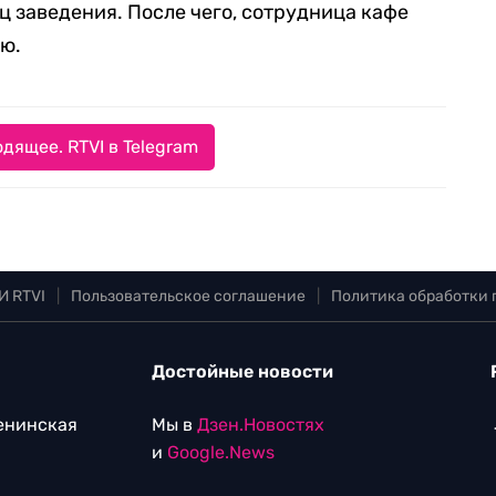
 заведения. После чего, сотрудница кафе
ию.
дящее. RTVI в Telegram
И RTVI
|
Пользовательское соглашение
|
Политика обработки
Достойные новости
Ленинская
Мы в
Дзен.Новостях
и
Google.News