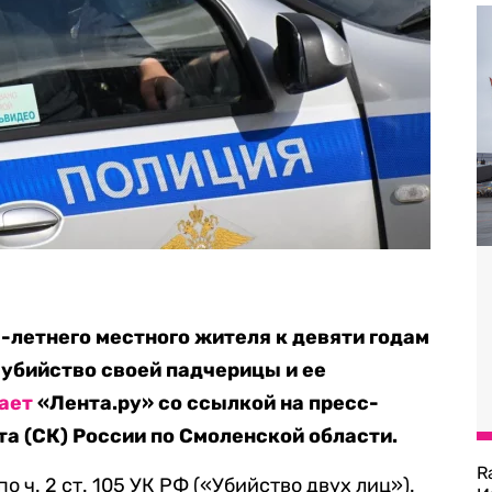
1-летнего местного жителя к девяти годам
убийство своей падчерицы и ее
ает
«Лента.ру» со ссылкой на пресс-
а (СК) России по Смоленской области.
R
 ч. 2 ст. 105 УК РФ («Убийство двух лиц»).