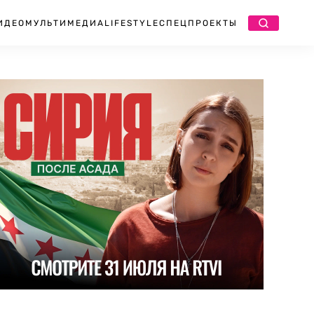
ИДЕО
МУЛЬТИМЕДИА
LIFESTYLE
СПЕЦПРОЕКТЫ