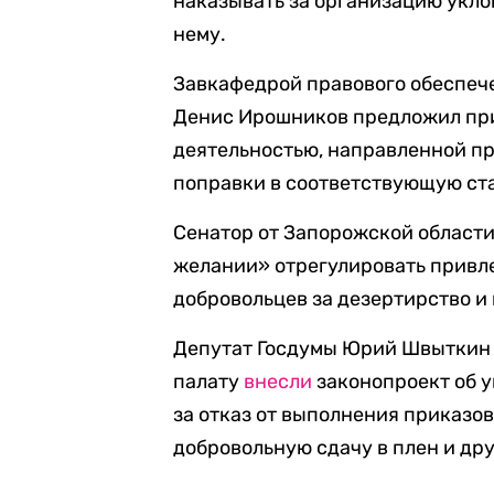
наказывать за организацию укло
нему.
Завкафедрой правового обеспеч
Денис Ирошников предложил при
деятельностью, направленной пр
поправки в соответствующую ста
Сенатор от Запорожской области
желании» отрегулировать привле
добровольцев за дезертирство и
Депутат Госдумы Юрий Швыткин в
палату
внесли
законопроект об у
за отказ от выполнения приказов
добровольную сдачу в плен и др