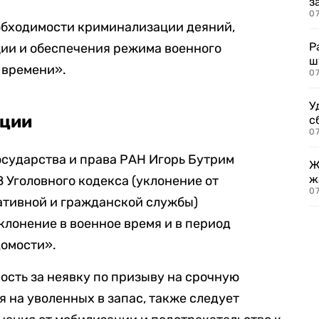
з
07
бходимости криминализации деяний,
Р
ии и обеспечения режима военного
ш
 времени».
07
У
ации
с
07
осударства и права РАН Игорь Бутрим
Ж
ж
 Уголовного кодекса (уклонение от
0
ативной и гражданской службы)
лонение в военное время и в период
домости».
ость за неявку по призыву на срочную
 на уволенных в запас, также следует