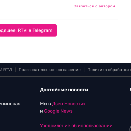
Связаться с автором
дящее. RTVI в Telegram
И RTVI
|
Пользовательское соглашение
|
Политика обработки
Достойные новости
Ленинская
Мы в
Дзен.Новостях
и
Google.News
Уведомление об использовании