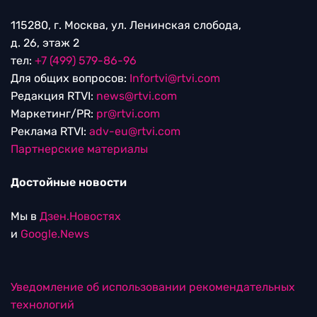
115280, г. Москва, ул. Ленинская слобода,
д. 26, этаж 2
тел:
+7 (499) 579-86-96
Для общих вопросов:
Infortvi@rtvi.com
Редакция RTVI:
news@rtvi.com
Маркетинг/PR:
pr@rtvi.com
Реклама RTVI:
adv-eu@rtvi.com
Партнерские материалы
Достойные новости
Мы в
Дзен.Новостях
и
Google.News
Уведомление об использовании рекомендательных
технологий