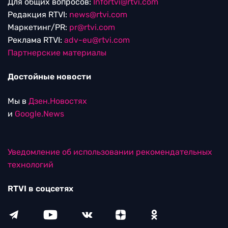
Для общих вопросов:
Infortvi@rtvi.com
Редакция RTVI:
news@rtvi.com
Маркетинг/PR:
pr@rtvi.com
Реклама RTVI:
adv-eu@rtvi.com
Партнерские материалы
Достойные новости
Мы в
Дзен.Новостях
и
Google.News
Уведомление об использовании рекомендательных
технологий
RTVI в соцсетях