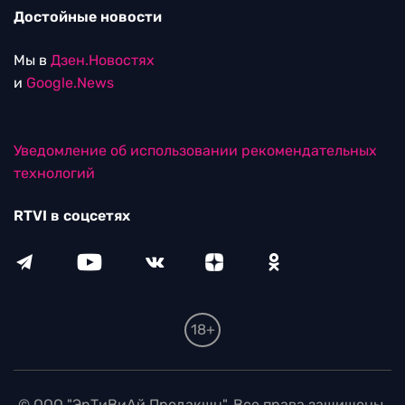
Достойные новости
Мы в
Дзен.Новостях
и
Google.News
Уведомление об использовании рекомендательных
технологий
RTVI в соцсетях
18+
© ООО "ЭрТиВиАй Продакшн". Все права защищены.