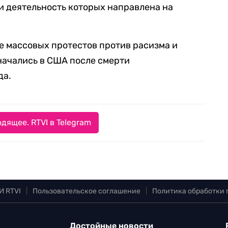
 деятельность которых направлена на
е массовых протестов против расизма и
начались в США после смерти
да.
дящее. RTVI в Telegram
И RTVI
|
Пользовательское соглашение
|
Политика обработки
Достойные новости