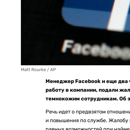
Matt Rourke / AP
Менеджер Facebook и еще два 
работу в компании, подали жа
темнокожим сотрудникам. Об 
Речь идет о предвзятом отношени
и повышения по службе. Жалобу
равных возможностей при найме 