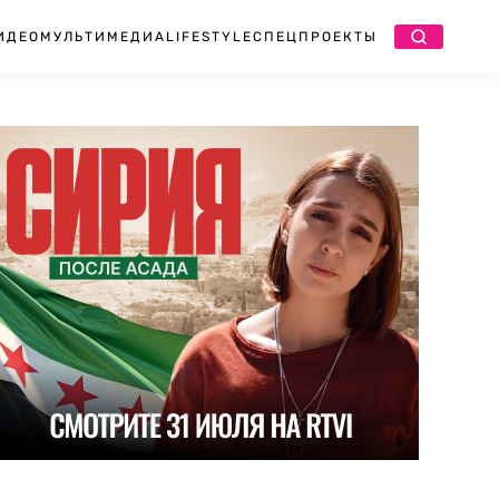
ИДЕО
МУЛЬТИМЕДИА
LIFESTYLE
СПЕЦПРОЕКТЫ