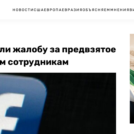
НОВОСТИ
США
ЕВРОПА
ЕВРАЗИЯ
ОБЪЯСНЯЕМ
МНЕНИЯ
В
ли жалобу за предвзятое
м сотрудникам