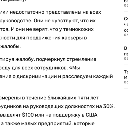
б
0
ики недостаточно представлены на всех
С
руководстве. Они не чувствуют, что их
ч
ся. И они не верят, что у темнокожих
о
0
жности для продвижения карьеры в
 жалобы.
В
п
тируя жалобу, подчеркнул стремление
0
еду для всех сотрудников. «Мы
Т
ления о дискриминации и расследуем каждый
И
06
намерены в течение ближайших пяти лет
рудников на руководящих должностях на 30%.
 выделят $100 млн на поддержку в США
 а также малых предприятий, которые