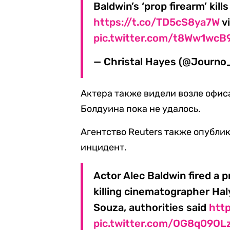
Baldwin’s ‘prop firearm’ kill
https://t.co/TD5cS8ya7W
v
pic.twitter.com/t8Ww1wcB
— Christal Hayes (@Journo
Актера также видели возле офис
Болдуина пока не удалось.
Агентство Reuters также опублик
инцидент.
Actor Alec Baldwin fired a 
killing cinematographer Ha
Souza, authorities said
htt
pic.twitter.com/OG8q09OL