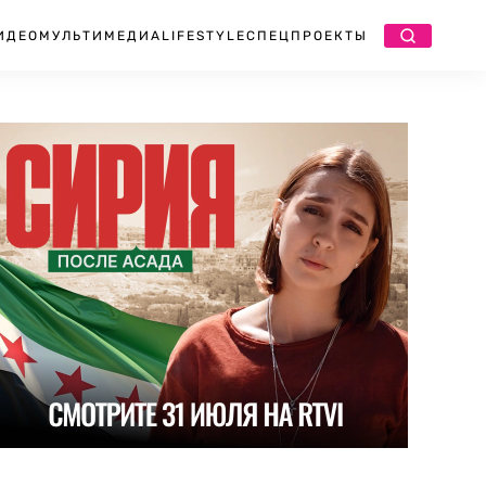
ИДЕО
МУЛЬТИМЕДИА
LIFESTYLE
СПЕЦПРОЕКТЫ