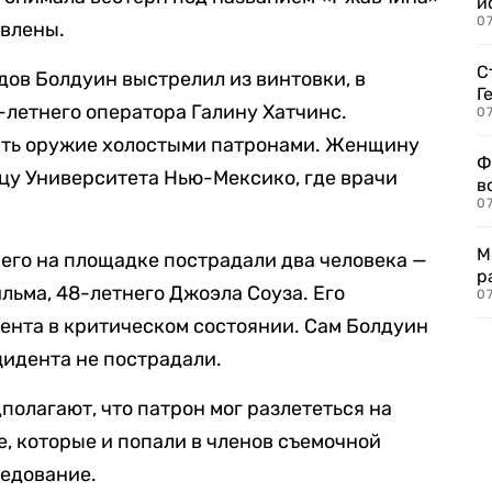
и
0
овлены.
С
дов Болдуин выстрелил из винтовки, в
Г
2-летнего оператора Галину Хатчинс.
07
ить оружие холостыми патронами. Женщину
Ф
ицу Университета Нью-Мексико, где врачи
в
07
М
его на площадке пострадали два человека —
р
льма, 48-летнего Джоэла Соуза. Его
07
ента в критическом состоянии. Сам Болдуин
цидента не пострадали.
дполагают, что патрон мог разлететься на
е, которые и попали в членов съемочной
ледование.