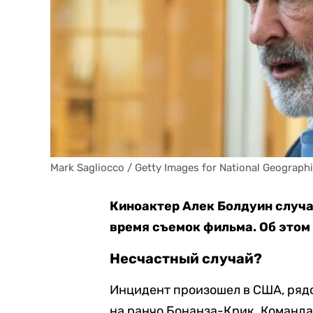
Mark Sagliocco / Getty Images for National Geograph
Киноактер Алек Болдуин случ
время съемок фильма. Об это
Несчастный случай?
Инцидент произошел в США, ряд
на ранчо Бонанза-Крик. Команд