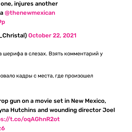
s one, injures another
ia
@thenewmexican
9p
_Christal)
October 22, 2021
а шерифа в слезах. Взять комментарий у
овало кадры с места, где произошел
prop gun on a movie set in New Mexico,
lyna Hutchins and wounding director Joel
ps://t.co/oqAGhnR2ot
z6