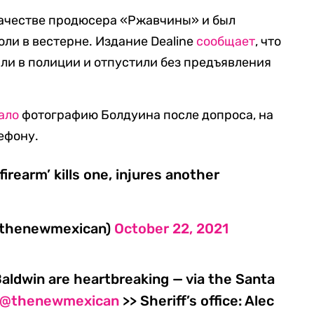
качестве продюсера «Ржавчины» и был
ли в вестерне. Издание Dealine
сообщает
, что
ли в полиции и отпустили без предъявления
ало
фотографию Болдуина после допроса, на
ефону.
 firearm’ kills one, injures another
@thenewmexican)
October 22, 2021
aldwin are heartbreaking — via the Santa
@thenewmexican
>> Sheriff’s office: Alec