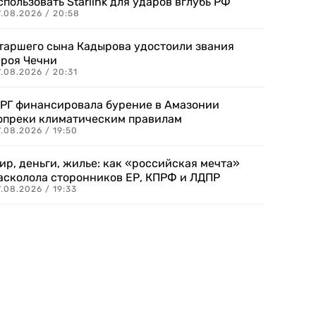
спользовать Starlink для ударов вглубь РФ
7.08.2026 / 20:58
таршего сына Кадырова удостоили звания
ероя Чечни
.08.2026 / 20:31
РГ финансировала бурение в Амазонии
опреки климатическим правилам
.08.2026 / 19:50
ир, деньги, жилье: как «российская мечта»
асколола сторонников ЕР, КПРФ и ЛДПР
.08.2026 / 19:33