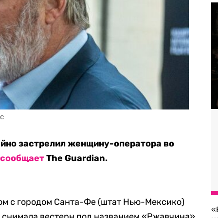
ic
айно застрелил женщину-оператора во
м
сообщает
The Guardian.
ом с городом Санта-Фе (штат Нью-Мексико)
«
а снимала вестерн под названием «Ржавчина»