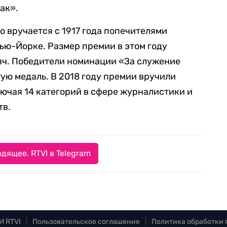
ак».
 вручается c 1917 года попечителями
ью-Йорке. Размер премии в этом году
сяч. Победители номинации «За служение
ую медаль. В 2018 году премии вручили
лючая 14 категорий в сфере журналистики и
тв.
дящее. RTVI в Telegram
И RTVI
|
Пользовательское соглашение
|
Политика обработки