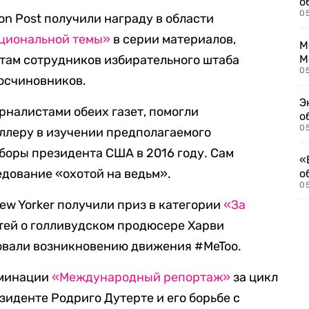
о
0
ton Post получили награду в области
ациональной темы»
в серии материалов,
М
ам сотрудников избирательного штаба
М
05
осчиновников.
Э
налистами обеих газет, помогли
о
05
леру в изучении предполагаемого
боры президента США в 2016 году. Сам
«
едование «охотой на ведьм».
о
05
New Yorker получили приз в категории
«За
тей о голливудском продюсере Харви
овали возникновению движения #MeToo.
оминации
«Международный репортаж»
за цикл
иденте Родриго Дутерте и его борьбе с