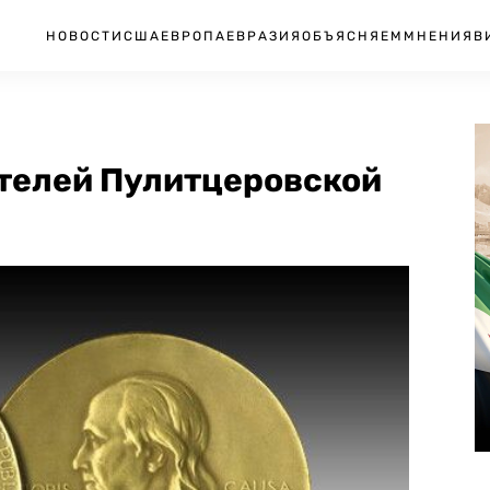
НОВОСТИ
США
ЕВРОПА
ЕВРАЗИЯ
ОБЪЯСНЯЕМ
МНЕНИЯ
В
телей Пулитцеровской