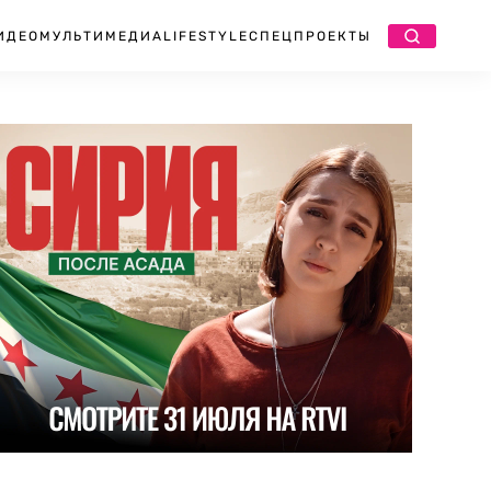
ИДЕО
МУЛЬТИМЕДИА
LIFESTYLE
СПЕЦПРОЕКТЫ