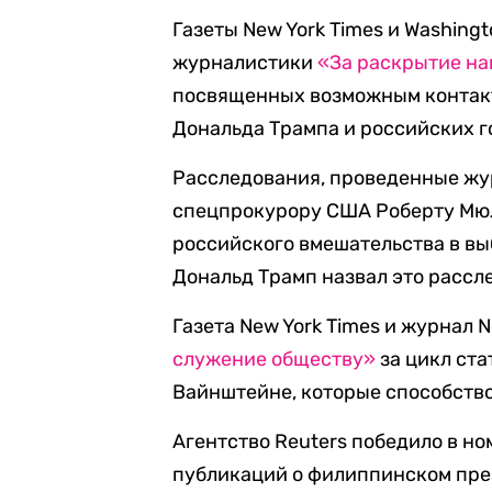
Газеты New York Times и Washing
журналистики
«За раскрытие н
посвященных возможным контакт
Дональда Трампа и российских г
Расследования, проведенные жур
спецпрокурору США Роберту Мюл
российского вмешательства в вы
Дональд Трамп назвал это рассл
Газета New York Times и журнал 
служение обществу»
за цикл ста
Вайнштейне, которые способств
Агентство Reuters победило в н
публикаций о филиппинском през