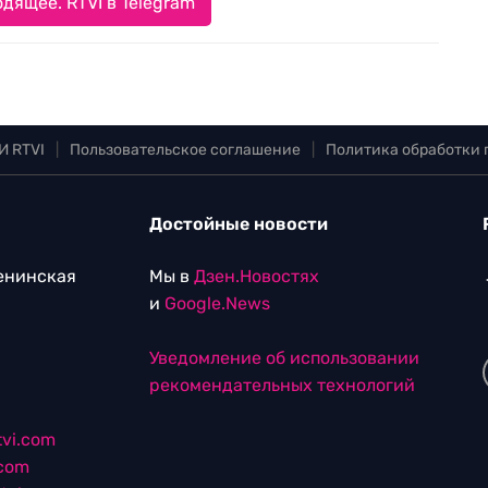
дящее. RTVI в Telegram
И RTVI
|
Пользовательское соглашение
|
Политика обработки
Достойные новости
Ленинская
Мы в
Дзен.Новостях
и
Google.News
Уведомление об использовании
рекомендательных технологий
vi.com
.com