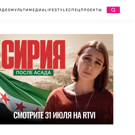
ИДЕО
МУЛЬТИМЕДИА
LIFESTYLE
СПЕЦПРОЕКТЫ