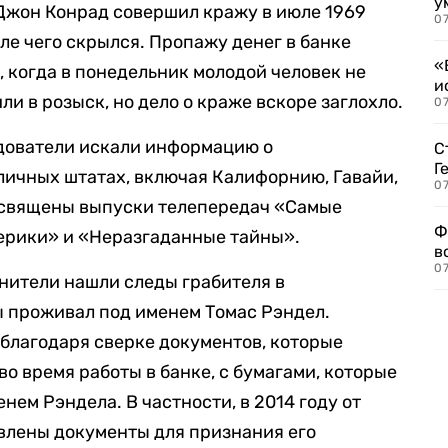
у
Джон Конрад совершил кражу в июле 1969
07
сле чего скрылся. Пропажу денег в банке
«
, когда в понедельник молодой человек не
и
ли в розыск, но дело о краже вскоре заглохло.
0
дователи искали информацию о
С
Г
личных штатах, включая Калифорнию, Гавайи,
07
посвящены выпуски телепередач «Самые
Ф
рики» и «Неразгаданные тайны».
в
07
нители нашли следы грабителя в
ды проживал под именем Томас Рэндел.
благодаря сверке документов, которые
во время работы в банке, с бумагами, которые
нем Рэндела. В частности, в 2014 году от
влены документы для признания его