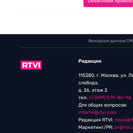
Объясняем происхо
Выходные данные СМ
Редакция
115280, г. Москва, ул. 
слобода,
д. 26, этаж 2
тел:
+7 (499) 579-86-96
Для общих вопросов:
Infortvi@rtvi.com
Редакция RTVI:
news@rt
Маркетинг/PR:
pr@rtvi