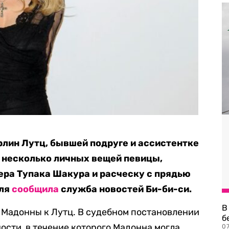
лин Лутц, бывшей подруге и ассистентке
 несколько личных вещей певицы,
ра Тупака Шакура и расческу с прядью
еля
сообщила
служба новостей Би-би-си.
В
 Мадонны к Лутц. В судебном постановлении
б
ности, в течение которого Мадонна могла
07