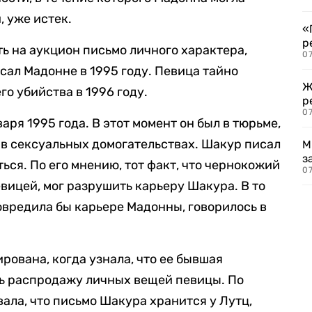
 уже истек.
«
р
ь на аукцион письмо личного характера,
07
сал Мадонне в 1995 году. Певица тайно
Ж
го убийства в 1996 году.
р
07
аря 1995 года. В этот момент он был в тюрьме,
 в сексуальных домогательствах. Шакур писал
М
з
ься. По его мнению, тот факт, что чернокожий
07
вицей, мог разрушить карьеру Шакура. В то
овредила бы карьере Мадонны, говорилось в
ирована, когда узнала, что ее бывшая
ть распродажу личных вещей певицы. По
ала, что письмо Шакура хранится у Лутц,