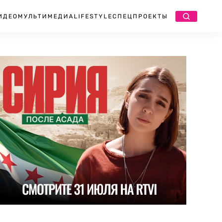
ИДЕО
МУЛЬТИМЕДИА
LIFESTYLE
СПЕЦПРОЕКТЫ