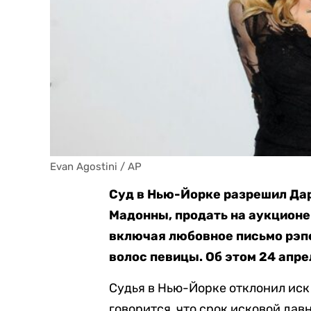
Evan Agostini / AP
Суд в Нью-Йорке разрешил Дар
Мадонны, продать на аукционе
включая любовное письмо рэпе
волос певицы. Об этом 24 апр
Судья в Нью-Йорке отклонил иск
говорится, что срок исковой дав