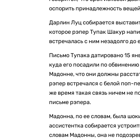
оспорить принадлежность вещей,
Дарлин Луц собирается выставит
которое рэпер Тупак Шакур напи
встречалась с ним незадолго до е
Письмо Тупака датировано 15 янв
куда его посадили по обвинению
Мадонне, что они должны расстат
рэпер встречался с белой поп-пе
же время такая связь ничем не п
письме рэпера.
Мадонна, по ее словам, была шок
ассистентка собирается устрои
словам Мадонны, она не подозрев