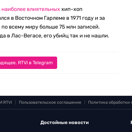
з
наиболее влиятельных
хип-хоп
лся в Восточном Гарлеме в 1971 году и за
 по всему миру больше 75 млн записей.
а в Лас-Вегасе, его убийц так и не нашли.
дящее. RTVI в Telegram
И RTVI
|
Пользовательское соглашение
|
Политика обработки
Достойные новости