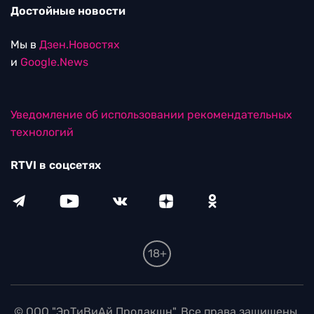
Достойные новости
Мы в
Дзен.Новостях
и
Google.News
Уведомление об использовании рекомендательных
технологий
RTVI в соцсетях
18+
© ООО "ЭрТиВиАй Продакшн". Все права защищены.