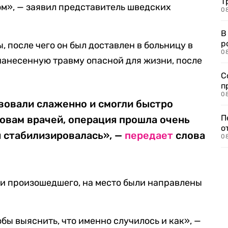
Т
ом», — заявил представитель шведских
08
В
р
 после чего он был доставлен в больницу в
08
нанесенную травму опасной для жизни, после
С
п
08
вовали слаженно и смогли быстро
П
ловам врачей, операция прошла очень
о
я стабилизировалась», —
передает
слова
08
али произошедшего, на место были направлены
бы выяснить, что именно случилось и как», —