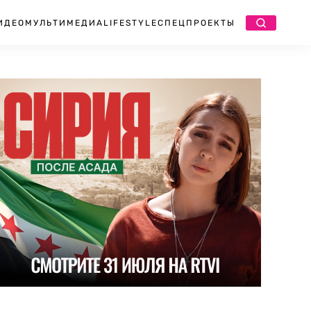
ИДЕО
МУЛЬТИМЕДИА
LIFESTYLE
СПЕЦПРОЕКТЫ