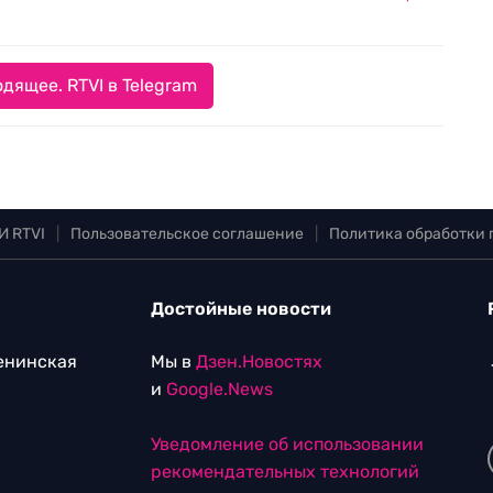
дящее. RTVI в Telegram
И RTVI
|
Пользовательское соглашение
|
Политика обработки
Достойные новости
Ленинская
Мы в
Дзен.Новостях
и
Google.News
Уведомление об использовании
рекомендательных технологий