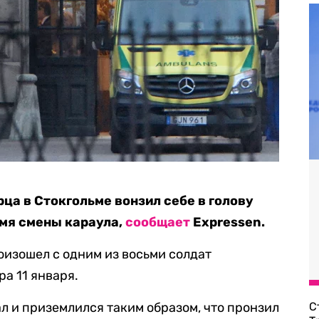
ца в Стокгольме вонзил себе в голову
емя смены караула,
сообщает
Expressen.
оизошел с одним из восьми солдат
ра 11 января.
л и приземлился таким образом, что пронзил
С