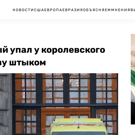
НОВОСТИ
США
ЕВРОПА
ЕВРАЗИЯ
ОБЪЯСНЯЕМ
МНЕНИЯ
В
й упал у королевского
ву штыком