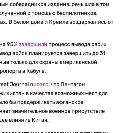
ным собеседников издания, речь шла в том
олученной с помощью беспилотников,
ах. В Белом доме и Кремле воздержались от
 на 95%
завершили
процесс вывода своих
ывод войск планируется завершить до 31
нные только для охраны американской
ропорта в Кабуле.
reet Journal
писало
, что Пентагон
жикистан в качестве возможных мест для
было бы поддерживать афганское
няет значительное военное присутствие
щее влияние Китая.