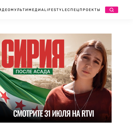
ИДЕО
МУЛЬТИМЕДИА
LIFESTYLE
СПЕЦПРОЕКТЫ