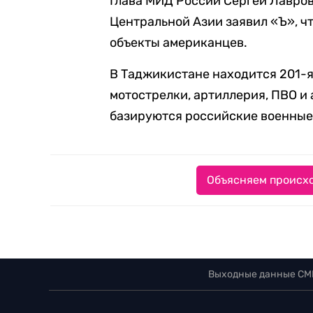
Глава МИД России Сергей Лавров 
Центральной Азии заявил «Ъ», чт
объекты американцев.
В Таджикистане находится 201-я 
мотострелки, артиллерия, ПВО и 
базируются российские военные
Объясняем происхо
Выходные данные СМ