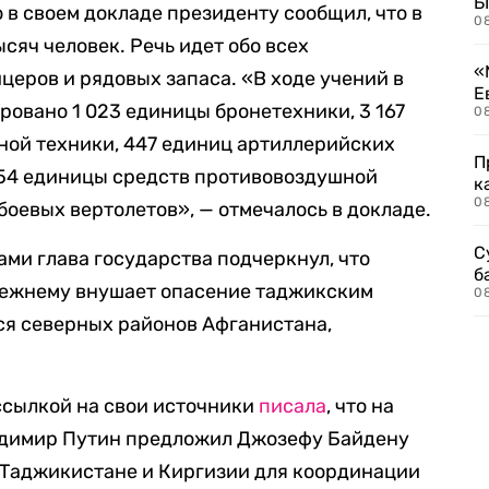
Б
в своем докладе президенту сообщил, что в
0
сяч человек. Речь идет обо всех
«
церов и рядовых запаса. «В ходе учений в
Е
овано 1 023 единицы бронетехники, 3 167
0
ной техники, 447 единиц артиллерийских
П
254 единицы средств противовоздушной
к
0
боевых вертолетов», — отмечалось в докладе.
С
ами глава государства подчеркнул, что
б
режнему внушает опасение таджикским
0
тся северных районов Афганистана,
ссылкой на свои источники
писала
, что на
адимир Путин предложил Джозефу Байдену
 Таджикистане и Киргизии для координации