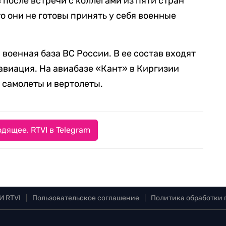
после встречи с коллегами из пяти стран
о они не готовы принять у себя военные
военная база ВС России. В ее состав входят
авиация. На авиабазе «Кант» в Киргизии
 самолеты и вертолеты.
дящее. RTVI в Telegram
И RTVI
|
Пользовательское соглашение
|
Политика обработки