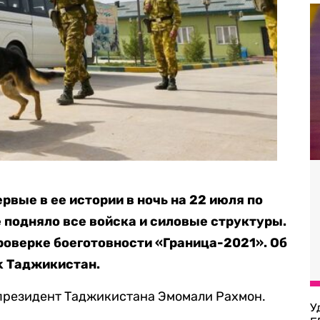
вые в ее истории в ночь на 22 июля по
 подняло все войска и силовые структуры.
проверке боеготовности «Граница-2021». Об
k Таджикистан.
президент Таджикистана Эмомали Рахмон.
У