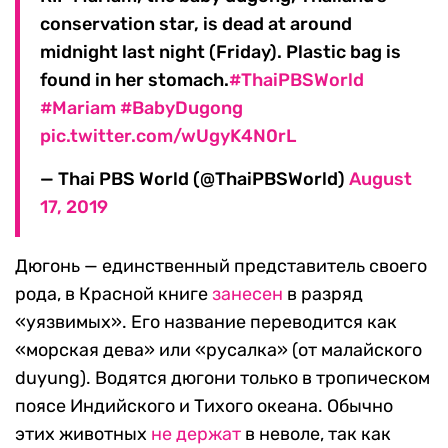
conservation star, is dead at around
midnight last night (Friday). Plastic bag is
found in her stomach.
#ThaiPBSWorld
#Mariam
#BabyDugong
pic.twitter.com/wUgyK4N0rL
— Thai PBS World (@ThaiPBSWorld)
August
17, 2019
Дюгонь — единственный представитель своего
рода, в Красной книге
занесен
в разряд
«уязвимых». Его название переводится как
«морская дева» или «русалка» (от малайского
duyung). Водятся дюгони только в тропическом
поясе Индийского и Тихого океана. Обычно
этих животных
не держат
в неволе, так как