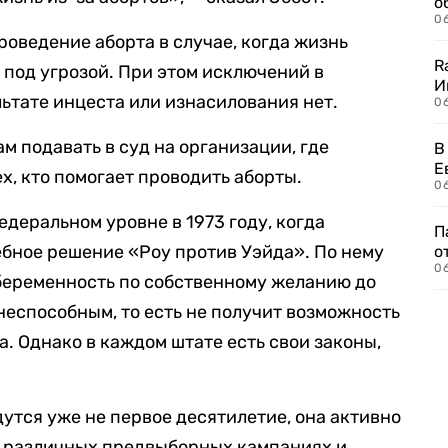
о
06
роведение аборта в случае, когда жизнь
R
под угрозой. При этом исключений в
И
ьтате инцеста или изнасилования нет.
0
м подавать в суд на организации, где
В
Е
х, кто помогает проводить аборты.
06
деральном уровне в 1973 году, когда
П
бное решение «Роу против Уэйда». По нему
о
06
беременность по собственному желанию до
знеспособным, то есть не получит возможность
. Однако в каждом штате есть свои законы,
утся уже не первое десятилетие, она активно
в различных предвыборных кампаниях и