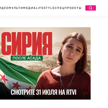
ИДЕО
МУЛЬТИМЕДИА
LIFESTYLE
СПЕЦПРОЕКТЫ