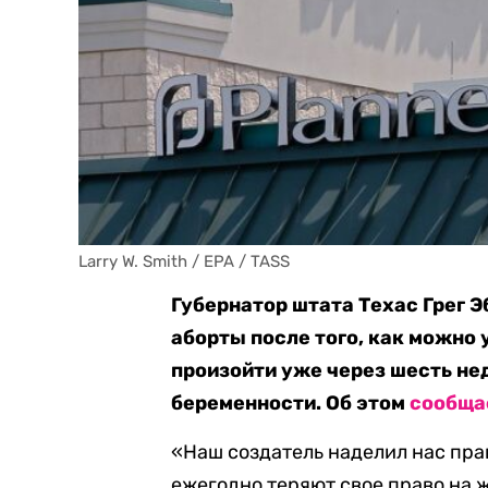
Larry W. Smith / EPA / TASS
Губернатор штата Техас Грег 
аборты после того, как можно
произойти уже через шесть не
беременности. Об этом
сообща
«Наш создатель наделил нас пра
ежегодно теряют свое право на ж