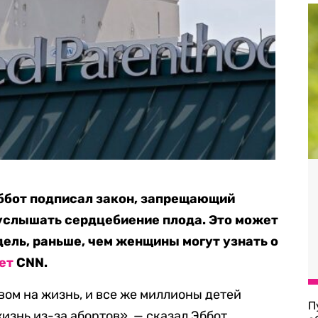
Эббот подписал закон, запрещающий
 услышать сердцебиение плода. Это может
дель, раньше, чем женщины могут узнать о
ет
CNN.
вом на жизнь, и все же миллионы детей
П
изнь из-за абортов», — сказал Эббот.