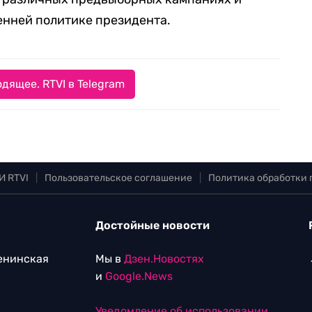
енней политике президента.
дящее. RTVI в Telegram
И RTVI
|
Пользовательское соглашение
|
Политика обработки
Достойные новости
Ленинская
Мы в
Дзен.Новостях
и
Google.News
Уведомление об использовании