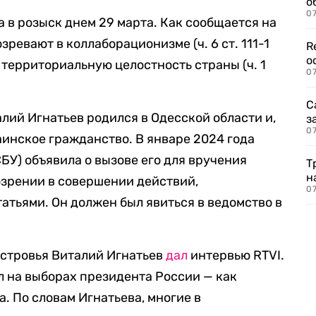
о
07
 в розыск днем 29 марта. Как сообщается на
зревают в коллаборационизме (ч. 6 ст. 111-1
R
о
 территориальную целостность страны (ч. 1
07
С
лий Игнатьев родился в Одесской области и,
з
07
инское гражданство. В январе 2024 года
БУ) объявила о вызове его для вручения
Т
н
озрении в совершении действий,
07
тьями. Он должен был явиться в ведомство в
естровья Виталий Игнатьев
дал
интервью RTVI.
ал на выборах президента России — как
. По словам Игнатьева, многие в