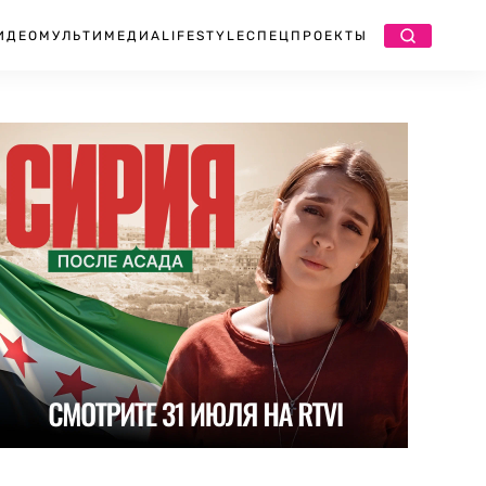
ИДЕО
МУЛЬТИМЕДИА
LIFESTYLE
СПЕЦПРОЕКТЫ