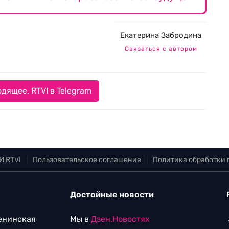
Екатерина Забродина
Связаться с автором
дящее. RTVI в Telegram
И RTVI
|
Пользовательское соглашение
|
Политика обработки
Достойные новости
Ленинская
Мы в
Дзен.Новостях