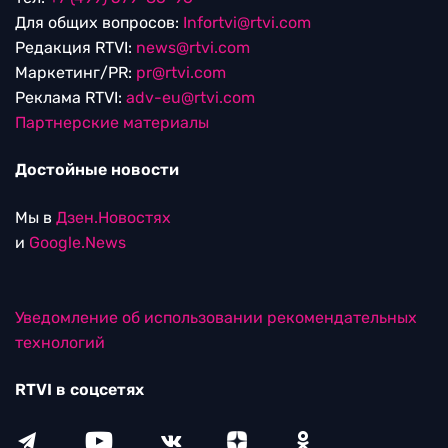
Для общих вопросов:
Infortvi@rtvi.com
Редакция RTVI:
news@rtvi.com
Маркетинг/PR:
pr@rtvi.com
Реклама RTVI:
adv-eu@rtvi.com
Партнерские материалы
Достойные новости
Мы в
Дзен.Новостях
и
Google.News
Уведомление об использовании рекомендательных
технологий
RTVI в соцсетях