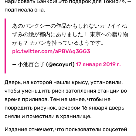
нарисовать Бэнкси! Это подарок для Токио?», —
подписала она.
あのバンクシーの作品かもしれないカワイイね
ずみの絵が都内にありました！ 東京への贈り物
かも？ カバンを持っているようです。
pic.twitter.com/aPBVAq3GG3
— 小池百合子 (@ecoyuri)
17 января 2019 г.
Дверь, на которой нашли крысу, установили,
чтобы уменьшить риск затопления станции во
время приливов. Тем не менее, чтобы не
повредить рисунок, вечером 16 января дверь
сняли и поместили в хранилище.
Издание отмечает, что пользователи соцсетей