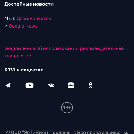
Достойные новости
Мы в
Дзен.Новостях
и
Google.News
Уведомление об использовании рекомендательных
технологий
RTVI в соцсетях
18+
© ООО "ЭрТиВиАй Продакшн". Все права защищены.