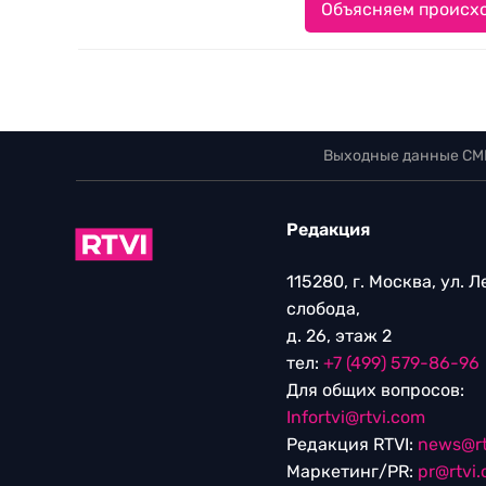
Объясняем происхо
Выходные данные СМ
Редакция
115280, г. Москва, ул. 
слобода,
д. 26, этаж 2
тел:
+7 (499) 579-86-96
Для общих вопросов:
Infortvi@rtvi.com
Редакция RTVI:
news@rt
Маркетинг/PR:
pr@rtvi