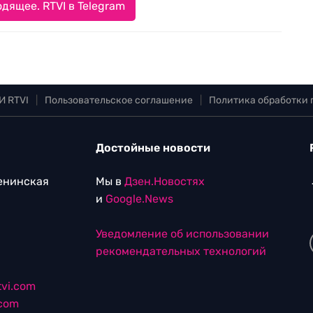
дящее. RTVI в Telegram
И RTVI
|
Пользовательское соглашение
|
Политика обработки
Достойные новости
Ленинская
Мы в
Дзен.Новостях
и
Google.News
Уведомление об использовании
рекомендательных технологий
vi.com
.com