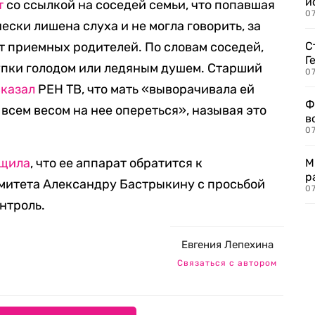
и
т
со ссылкой на соседей семьи, что попавшая
0
ески лишена слуха и не могла говорить, за
от приемных родителей. По словам соседей,
С
Г
упки голодом или ледяным душем. Старший
07
сказал
РЕН ТВ, что мать «выворачивала ей
Ф
 всем весом на нее опереться», называя это
в
07
бщила
, что ее аппарат обратится к
М
р
митета Александру Бастрыкину с просьбой
07
нтроль.
Евгения Лепехина
Связаться с автором