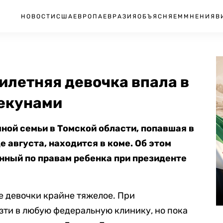
НОВОСТИ
США
ЕВРОПА
ЕВРАЗИЯ
ОБЪЯСНЯЕМ
МНЕНИЯ
В
илетняя девочка впала в
пекунами
ной семьи в Томской области, попавшая в
 августа, находится в коме. Об этом
ный по правам ребенка при президенте
е девочки крайне тяжелое. При
зти в любую федеральную клинику, но пока