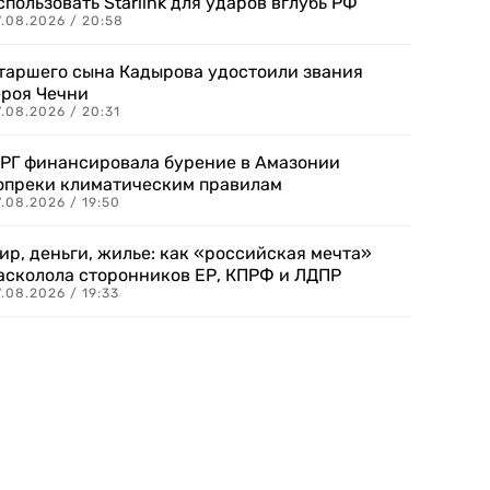
спользовать Starlink для ударов вглубь РФ
7.08.2026 / 20:58
таршего сына Кадырова удостоили звания
ероя Чечни
.08.2026 / 20:31
РГ финансировала бурение в Амазонии
опреки климатическим правилам
.08.2026 / 19:50
ир, деньги, жилье: как «российская мечта»
асколола сторонников ЕР, КПРФ и ЛДПР
.08.2026 / 19:33