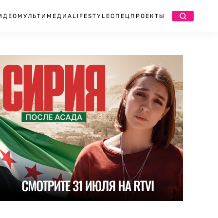
ИДЕО
МУЛЬТИМЕДИА
LIFESTYLE
СПЕЦПРОЕКТЫ