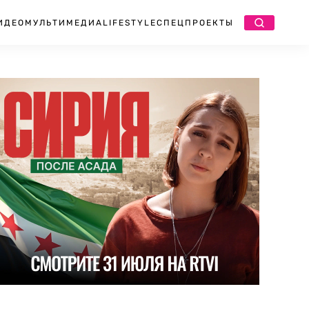
ИДЕО
МУЛЬТИМЕДИА
LIFESTYLE
СПЕЦПРОЕКТЫ