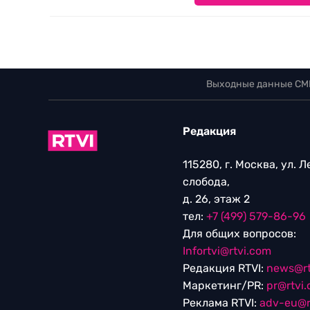
Выходные данные СМ
Редакция
115280, г. Москва, ул. 
слобода,
д. 26, этаж 2
тел:
+7 (499) 579-86-96
Для общих вопросов:
Infortvi@rtvi.com
Редакция RTVI:
news@rt
Маркетинг/PR:
pr@rtvi
Реклама RTVI:
adv-eu@r