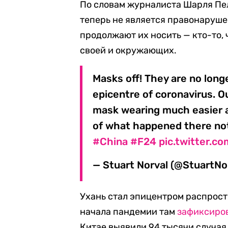
По словам журналиста Шарля Пел
теперь не является правонаруше
продолжают их носить — кто-то, 
своей и окружающих.
Masks off! They are no long
epicentre of coronavirus. 
mask wearing much easier a
of what happened there not
#China
#F24
pic.twitter.
— Stuart Norval (@StuartNo
Ухань стал эпицентром распрост
начала пандемии там
зафиксиро
Китае выявили 94 тысячи случая