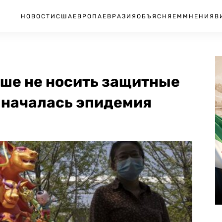
НОВОСТИ
США
ЕВРОПА
ЕВРАЗИЯ
ОБЪЯСНЯЕМ
МНЕНИЯ
В
ьше не носить защитные
а началась эпидемия