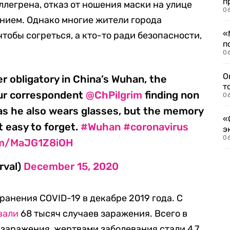
п
легрена, отказ от ношения маски на улице
06
нием. Однако многие жители города
«
чтобы согреться, а кто-то ради безопасности,
п
06
О
er obligatory in China’s Wuhan, the
т
Our correspondent
@ChPilgrim
finding non
06
s he also wears glasses, but the memory
«
 easy to forget.
#Wuhan
#coronavirus
э
06
com/MaJG1Z8iOH
rval)
December 15, 2020
ранения COVID-19 в декабре 2019 года. С
вали
68 тысяч случаев заражения. Всего в
 заражения, жертвами заболевания стали 4,7