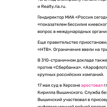
и Realty.ria.ru.
Гендиректор МИА «Россия сего
«показателем бессилия киевског
вопрос в международных органи
Еще правительство приостанови
«НТВ». Ограничения ввели на три
В 310-страничном докладе также
против «Сбербанка», «Аэрофлота
крупных российских компаний.
17 мая суд в Херсоне
арестовал
г
Кирилла Вышинского. Служба без
Вышинский участвовал в присое
информационной войной против У