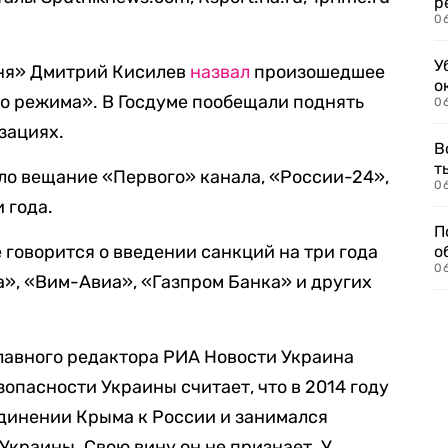
р
06
У
дня» Дмитрий Кисилев
назвал
произошедшее
о
о режима». В Госдуме пообещали поднять
06
зациях.
В
т
ло вещание «Первого» канала, «России-24»,
06
 года.
П
 говорится о введении санкций на три года
о
06
», «Вим-Авиа», «Газпром Банка» и других
лавного редактора РИА Новости Украина
опасности Украины считает, что в 2014 году
динении Крыма к России и занимался
краины. Свою вину он не признает. У