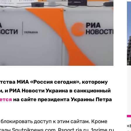
тства МИА «Россия сегодня», которому
, и РИА Новости Украина в санкционный
ется
на сайте президента Украины Петра
локировать доступ к этим сайтам. Кроме
«
алы Sputniknews.com, Rsport.ria.ru, 1prime.ru