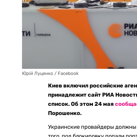
Юрій Луценко / Facebook
Киев включил российские аген
принадлежит сайт РИА Новости
список. Об этом 24 мая
сообща
Порошенко.
Украинские провайдеры должны б
того, под блокировку попали порт