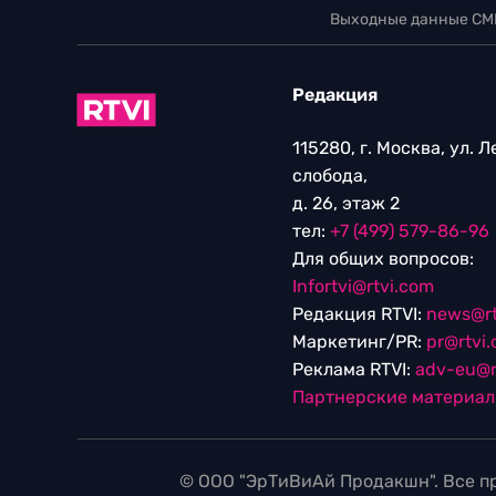
Выходные данные СМ
Редакция
115280, г. Москва, ул. 
слобода,
д. 26, этаж 2
тел:
+7 (499) 579-86-96
Для общих вопросов:
Infortvi@rtvi.com
Редакция RTVI:
news@rt
Маркетинг/PR:
pr@rtvi
Реклама RTVI:
adv-eu@r
Партнерские материа
© ООО "ЭрТиВиАй Продакшн". Все пр