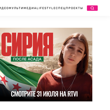
ИДЕО
МУЛЬТИМЕДИА
LIFESTYLE
СПЕЦПРОЕКТЫ