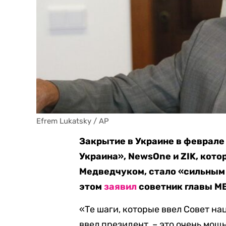
Efrem Lukatsky / AP
Закрытие в Украине в феврале
Украина», NewsOne и ZIK, кот
Медведчуком, стало «сильным 
этом
заявил
советник главы М
«Те шаги, которые ввел Совет н
ввел президент, – это очень мо