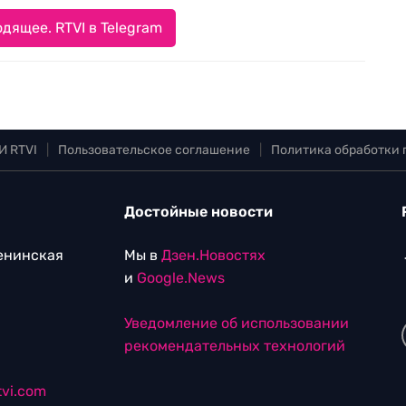
дящее. RTVI в Telegram
И RTVI
|
Пользовательское соглашение
|
Политика обработки
Достойные новости
Ленинская
Мы в
Дзен.Новостях
и
Google.News
Уведомление об использовании
рекомендательных технологий
vi.com