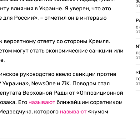
з
07
нту влияния в Украине. Я уверен, что это
 для России», – отметил он в интервью
Р
с
07
 к вероятному ответу со стороны Кремля.
N
ветом могут стать экономические санкции или
п
07
е.
«
аинское руководство ввело санкции против
т
 Украина», NewsOne и ZiK. Поводом стал
07
депутата Верховной Рады от «Оппозиционной
озака. Его
называют
ближайшим соратником
Медведчука, которого
называют
«кумом