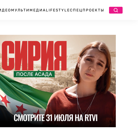
ИДЕО
МУЛЬТИМЕДИА
LIFESTYLE
СПЕЦПРОЕКТЫ