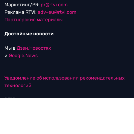
Маркетинг/PR:
pr@rtvi.com
Реклама RTVI:
adv-eu@rtvi.com
Партнерские материалы
Достойные новости
Мы в
Дзен.Новостях
и
Google.News
Уведомление об использовании рекомендательных
технологий
RTVI в соцсетях