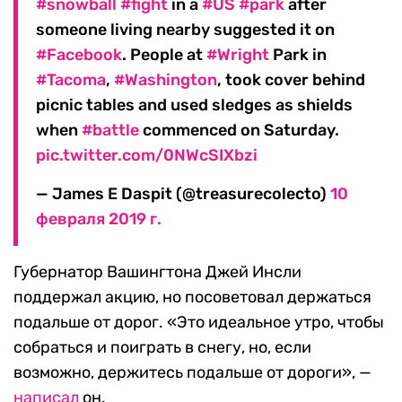
#snowball
#fight
in a
#US
#park
after
someone living nearby suggested it on
#Facebook
. People at
#Wright
Park in
#Tacoma
,
#Washington
, took cover behind
picnic tables and used sledges as shields
when
#battle
commenced on Saturday.
pic.twitter.com/0NWcSIXbzi
— James E Daspit (@treasurecolecto)
10
февраля 2019 г.
Губернатор Вашингтона Джей Инсли
поддержал акцию, но посоветовал держаться
подальше от дорог. «Это идеальное утро, чтобы
собраться и поиграть в снегу, но, если
возможно, держитесь подальше от дороги», —
написал
он.