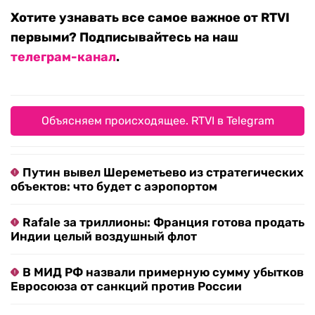
Хотите узнавать все самое важное от RTVI
первыми? Подписывайтесь на наш
телеграм-канал
.
Объясняем происходящее. RTVI в Telegram
Путин вывел Шереметьево из стратегических
объектов: что будет с аэропортом
Rafale за триллионы: Франция готова продать
Индии целый воздушный флот
В МИД РФ назвали примерную сумму убытков
Евросоюза от санкций против России