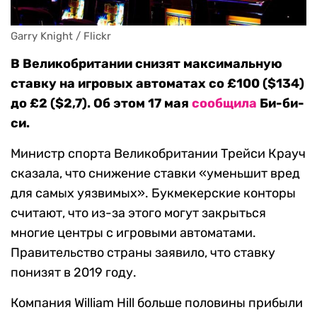
Garry Knight / Flickr
В Великобритании снизят максимальную
ставку на игровых автоматах со £100 ($134)
до £2 ($2,7). Об этом 17 мая
сообщила
Би-би-
си.
Министр спорта Великобритании Трейси Крауч
сказала, что снижение ставки «уменьшит вред
для самых уязвимых». Букмекерские конторы
считают, что из-за этого могут закрыться
многие центры с игровыми автоматами.
Правительство страны заявило, что ставку
понизят в 2019 году.
Компания William Hill больше половины прибыли