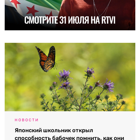
НОВОСТИ
Японский школьник открыл
способность бабочек помнить, как они