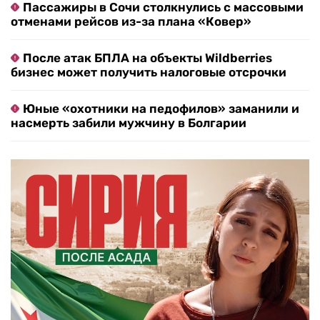
Пассажиры в Сочи столкнулись с массовыми
отменами рейсов из-за плана «Ковер»
После атак БПЛА на объекты Wildberries
бизнес может получить налоговые отсрочки
Юные «охотники на педофилов» заманили и
насмерть забили мужчину в Болгарии