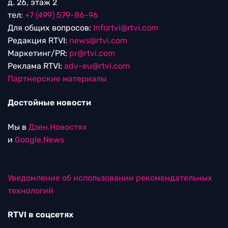
д. 26, этаж 2
тел:
+7 (499) 579-86-96
Для общих вопросов:
Infortvi@rtvi.com
Редакция RTVI:
news@rtvi.com
Маркетинг/PR:
pr@rtvi.com
Реклама RTVI:
adv-eu@rtvi.com
Партнерские материалы
Достойные новости
Мы в
Дзен.Новостях
и
Google.News
Уведомление об использовании рекомендательных
технологий
RTVI в соцсетях