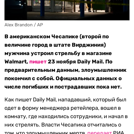
Alex Brandon / AP
В американском Чесапике (второй по
величине город в штате Вирджиния)
мужчина устроил стрельбу в магазине
Walmart,
пишет
23 ноября Daily Mail. По
предварительным данным, злоумышленник
покончил с собой. Официальных данных о
числе погибших и пострадавших пока нет.
Как пишет Daily Mail, нападавший, который был
одет в форму менеджера ретейлера, вошел в
комнату, где находились сотрудники, и начал в
них стрелять. Власти Чесапика отчитались о
том, что злоумышленник мертв,
передает
РИА