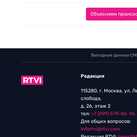
Объясняем происхо
Выходные данные СМ
Редакция
115280, г. Москва, ул. 
слобода,
д. 26, этаж 2
тел:
+7 (499) 579-86-96
Для общих вопросов:
Infortvi@rtvi.com
Редакция RTVI:
news@rt