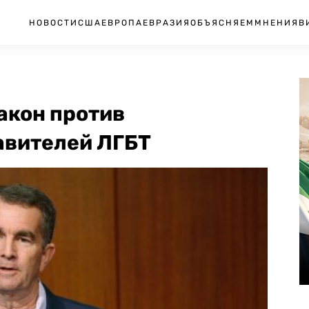
НОВОСТИ
США
ЕВРОПА
ЕВРАЗИЯ
ОБЪЯСНЯЕМ
МНЕНИЯ
В
акон против
авителей ЛГБТ