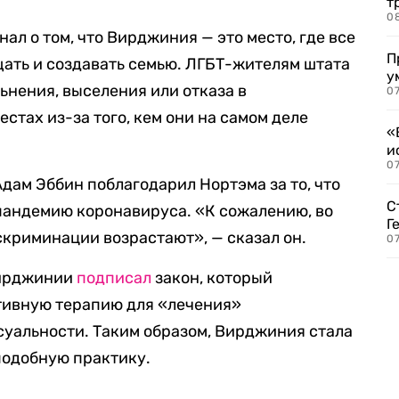
т
0
ал о том, что Вирджиния — это место, где все
П
щать и создавать семью. ЛГБТ-жителям штата
у
ьнения, выселения или отказа в
07
тах из-за того, кем они на самом деле
«
и
0
дам Эббин поблагодарил Нортэма за то, что
С
 пандемию коронавируса. «К сожалению, во
Г
скриминации возрастают», — сказал он.
07
Вирджинии
подписал
закон, который
тивную терапию для «лечения»
уальности. Таким образом, Вирджиния стала
подобную практику.