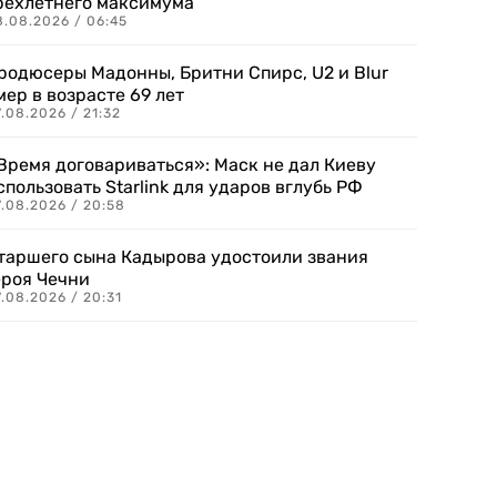
рехлетнего максимума
8.08.2026 / 06:45
родюсеры Мадонны, Бритни Спирс, U2 и Blur
мер в возрасте 69 лет
.08.2026 / 21:32
Время договариваться»: Маск не дал Киеву
спользовать Starlink для ударов вглубь РФ
7.08.2026 / 20:58
таршего сына Кадырова удостоили звания
ероя Чечни
.08.2026 / 20:31