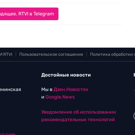
дящее. RTVI в Telegram
И RTVI
|
Пользовательское соглашение
|
Политика обработки
Достойные новости
Ленинская
Мы в
Дзен.Новостях
и
Google.News
Уведомление об использовании
рекомендательных технологий
vi.com