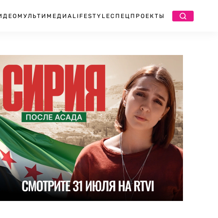
ИДЕО
МУЛЬТИМЕДИА
LIFESTYLE
СПЕЦПРОЕКТЫ