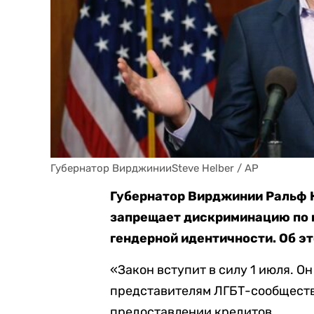
Губернатор ВирджинииSteve Helber / AP
Губернатор Вирджинии Ральф 
запрещает дискриминацию по 
гендерной идентичности. Об э
«Закон вступит в силу 1 июля. 
представителям ЛГБТ-сообщества
предоставлении кредитов.