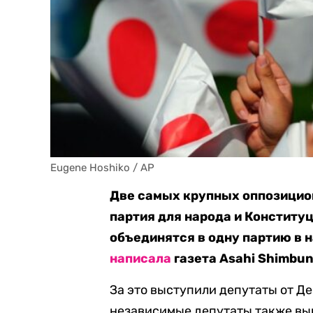
Eugene Hoshiko / AP
Две самых крупных оппозицио
партия для народа и Конститу
объединятся в одну партию в н
написала
газета Asahi Shimbun
За это выступили депутаты от Д
независимые депутаты также вы