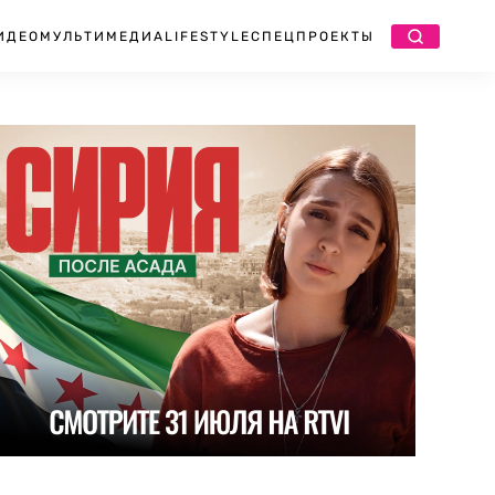
ИДЕО
МУЛЬТИМЕДИА
LIFESTYLE
СПЕЦПРОЕКТЫ