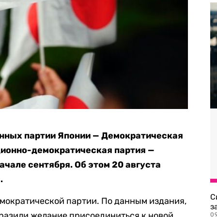
нных партии Японии — Демократическая
ционно-демократическая партия —
ачале сентября. Об этом 20 августа
.
С
емократической партии. По данным издания,
з
разили желание присоединиться к новой
0