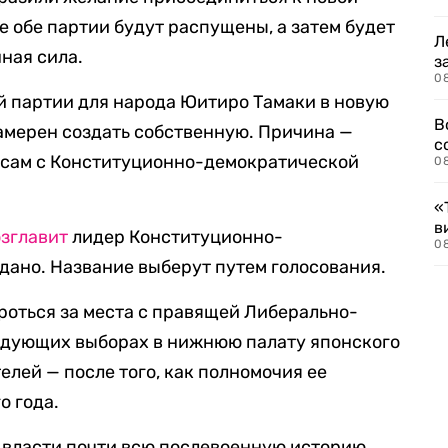
е обе партии будут распущены, а затем будет
Л
ная сила.
з
0
й партии для народа Юитиро Тамаки в новую
В
намерен создать собственную. Причина —
с
осам с Конституционно-демократической
0
«
в
озглавит
лидер Конституционно-
0
ано. Название выберут путем голосования.
роться за места с правящей Либерально-
едующих выборах в нижнюю палату японского
лей — после того, как полномочия ее
о года.
 власти почти всю послевоенную историю