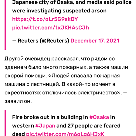
Japanese city of Osaka, and media said police
were investigating suspected arson
https://t.co/oLr5G9skDY
pic.twitter.com/txJKHAsCJh
— Reuters (@Reuters)
December 17, 2021
Другой очевидец рассказал, что рядом со
зданием было много пожарных, а также машин
скорой помощи. «Людей спасала пожарная
машина с лестницей. В какой-то момент в
окрестностях отключилось электричество», —
заявил он.
Fire broke out in a building in
#Osaka
in
western
#Japan
and 27 people are feared
dead
pic.twitter.com/m6qLg6HJxK