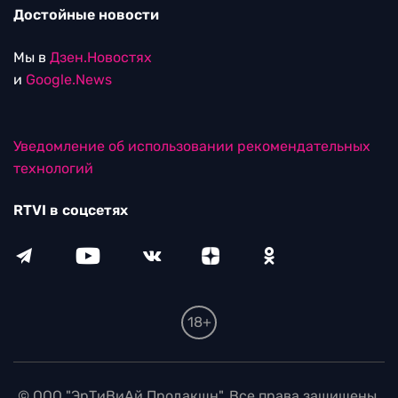
Достойные новости
Мы в
Дзен.Новостях
и
Google.News
Уведомление об использовании рекомендательных
технологий
RTVI в соцсетях
18+
© ООО "ЭрТиВиАй Продакшн". Все права защищены.