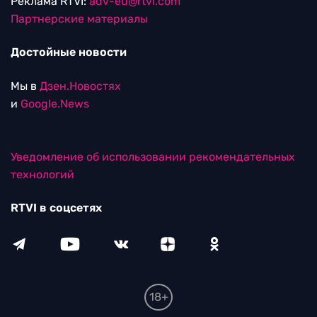
Реклама RTVI:
adv-eu@rtvi.com
Партнерские материалы
Достойные новости
Мы в
Дзен.Новостях
и
Google.News
Уведомление об использовании рекомендательных
технологий
RTVI в соцсетях
18+