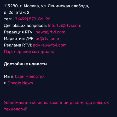
115280, г. Москва, ул. Ленинская слобода,
д. 26, этаж 2
тел:
+7 (499) 579-86-96
Для общих вопросов:
Infortvi@rtvi.com
Редакция RTVI:
news@rtvi.com
Маркетинг/PR:
pr@rtvi.com
Реклама RTVI:
adv-eu@rtvi.com
Партнерские материалы
Достойные новости
Мы в
Дзен.Новостях
и
Google.News
Уведомление об использовании рекомендательных
технологий