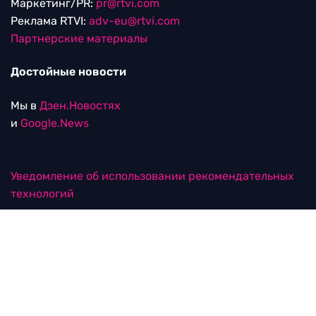
Маркетинг/PR:
pr@rtvi.com
Реклама RTVI:
adv-eu@rtvi.com
Партнерские материалы
Достойные новости
Мы в
Дзен.Новостях
и
Google.News
Уведомление об использовании рекомендательных
технологий
RTVI в соцсетях
18+