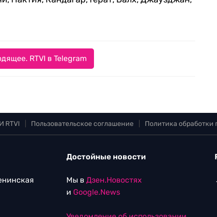
дящее. RTVI в Telegram
И RTVI
|
Пользовательское соглашение
|
Политика обработки
Достойные новости
Ленинская
Мы в
Дзен.Новостях
и
Google.News
Уведомление об использовании