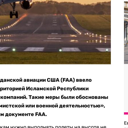
данской авиации США (FAA) ввело
рриторией Исламской Республики
 компаний. Такие меры были обоснованы
мистской или военной деятельностью»,
м документе FAA.
Е
икам нужно выполнять полеты на высоте не