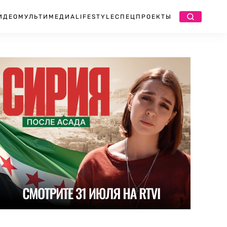
ИДЕО
МУЛЬТИМЕДИА
LIFESTYLE
СПЕЦПРОЕКТЫ