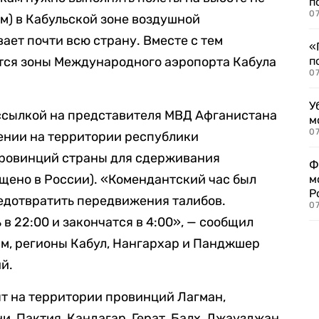
п
07
км) в Кабульской зоне воздушной
ает почти всю страну. Вместе с тем
«
ется зоны Международного аэропорта Кабула
п
07
У
 ссылкой на представителя МВД Афганистана
м
07
ении на территории республики
 провинций страны для сдерживания
Ф
щено в России). «Комендантский час был
м
Р
редотвратить передвижения талибов.
07
в 22:00 и закончатся в 4:00», — сообщил
ам, регионы Кабул, Нангархар и Панджшер
й.
т на территории провинций Лагман,
и, Пактия, Кандагар, Герат, Балх, Джаузджан,