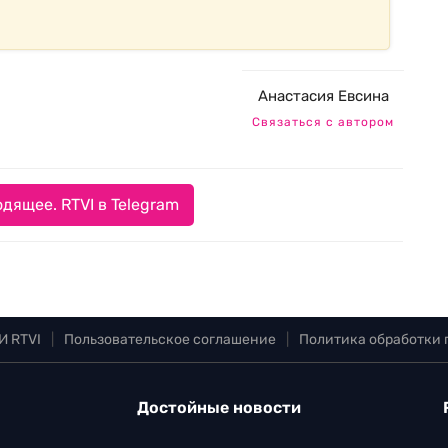
Анастасия Евсина
Связаться с автором
дящее. RTVI в Telegram
И RTVI
|
Пользовательское соглашение
|
Политика обработки
Достойные новости