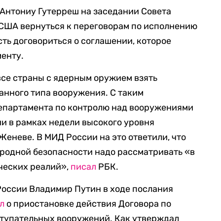
Н Антониу Гутерреш на заседании Совета
 США вернуться к переговорам по исполнению
ть договориться о соглашении, которое
менту.
все страны с ядерным оружием взять
анного типа вооружения. С таким
епартамента по контролю над вооружениями
и в рамках недели высокого уровня
еневе. В МИД России на это ответили, что
родной безопасности надо рассматривать «в
ческих реалий»,
писал
РБК.
России Владимир Путин в ходе послания
л
о приостановке действия Договора по
тупательных вооружений. Как утверждал