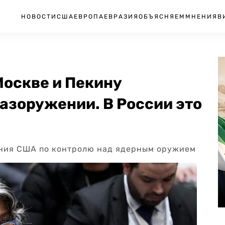
НОВОСТИ
США
ЕВРОПА
ЕВРАЗИЯ
ОБЪЯСНЯЕМ
МНЕНИЯ
В
оскве и Пекину
азоружении. В России это
ния США по контролю над ядерным оружием