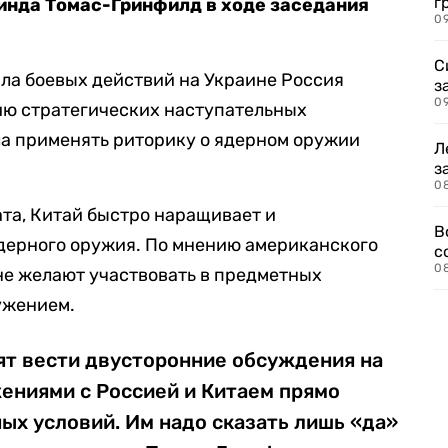
г
инда Томас-Гринфилд в ходе заседания
09
С
ала боевых действий на Украине Россия
з
0
ию стратегических наступательных
ла применять риторику о ядерном оружии
Л
з
0
ата, Китай быстро наращивает и
В
дерного оружия. По мнению американского
с
0
не желают участвовать в предметных
ужением.
т вести двусторонние обсуждения на
ениями с Россией и Китаем прямо
ых условий. Им надо сказать лишь «да»