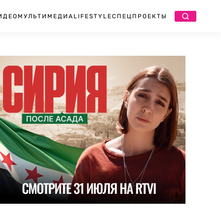
ИДЕО
МУЛЬТИМЕДИА
LIFESTYLE
СПЕЦПРОЕКТЫ