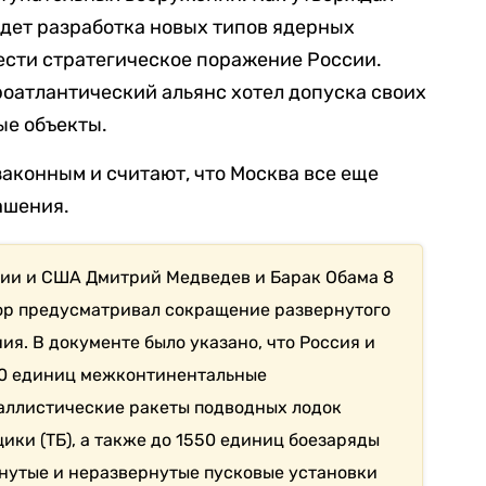
идет разработка новых типов ядерных
ести стратегическое поражение России.
роатлантический альянс хотел допуска своих
ые объекты.
аконным и считают, что Москва все еще
ашения.
ии и США Дмитрий Медведев и Барак Обама 8
овор предусматривал сокращение развернутого
я. В документе было указано, что Россия и
00 единиц межконтинентальные
баллистические ракеты подводных лодок
ики (ТБ), а также до 1550 единиц боезаряды
рнутые и неразвернутые пусковые установки