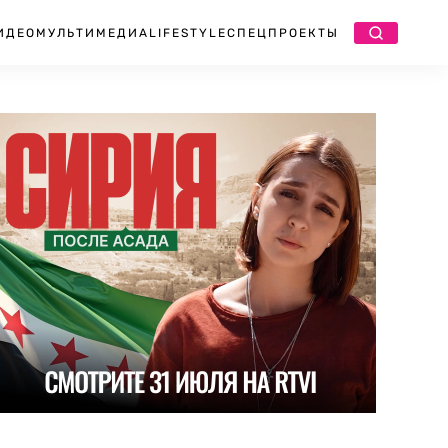
ИДЕО
МУЛЬТИМЕДИА
LIFESTYLE
СПЕЦПРОЕКТЫ