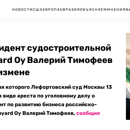
НОВОСТИ
США
ЕВРОПА
ЕВРАЗИЯ
ОБЪЯСНЯЕМ
МНЕНИЯ
В
идент судостроительной
yard Oy Валерий Тимофеев
сизмене
ля которого Лефортовский суд Москвы 13
 виде ареста по уголовному делу о
ент по развитию бизнеса российско-
ipyard Oy Валерий Тимофеев,
сообщил