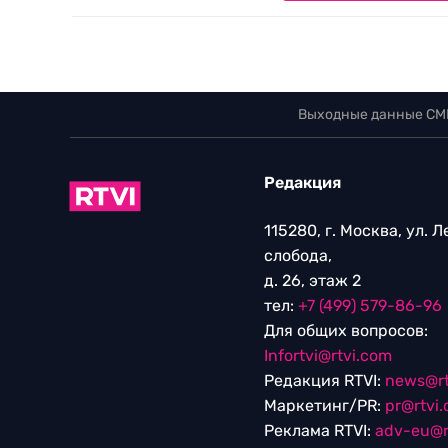
Выходные данные СМ
Редакция
115280, г. Москва, ул. 
слобода,
д. 26, этаж 2
тел:
+7 (499) 579-86-96
Для общих вопросов:
Infortvi@rtvi.com
Редакция RTVI:
news@rt
Маркетинг/PR:
pr@rtvi
Реклама RTVI:
adv-eu@r