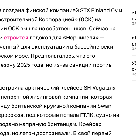
ыла создана финской компанией STX Finland Oy и
«
в
строительной Корпорацией» (ОСК) на
06
ии ОСК вышла из собственников. Сейчас на
ки
строится
ледокол для «Норникеля» —
«
р
ченный для эксплуатации в бассейне реки
06
ском море. Предполагалось, что его
У
езону 2025 года, но из-за санкций против
о
06
y построила арктический крейсер SH Vega для
анспортной лизинговой компании, которая
енду британской круизной компании Swan
Евросоюза, под которые попала ГТЛК, судно не
 продано напрямую британцам. Крейсер
года, но летом достраивали. В свой первый