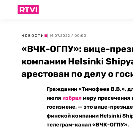
НОВОСТИ
| 14.07.2022 / 00:00
«ВЧК-ОГПУ»: вице-през
компании Helsinki Ship
арестован по делу о го
Гражданин «Тимофеев В.В.», д
июля
избрал
меру пресечения в
госизмене, — это вице-презид
финской компании Helsinki Sh
телеграм-канал «ВЧК-ОГПУ».