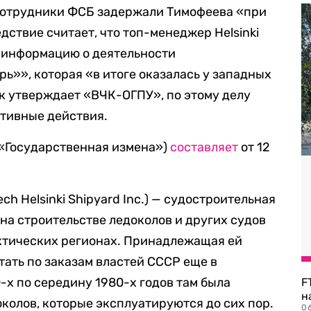
 сотрудники ФСБ задержали Тимофеева «при
дствие считает, что топ-менеджер Helsinki
ю информацию о деятельности
ь»», которая «в итоге оказалась у западных
ак утверждает «ВЧК-ОГПУ», по этому делу
тивные действия.
 («Государственная измена»)
составляет
от 12
ech Helsinki Shipyard Inc.) — судостроительная
а строительстве ледоколов и других судов
рктических регионах. Принадлежащая ей
тать по заказам властей СССР еще в
-х по середину 1980-х годов там была
F
н
колов, которые эксплуатируются до сих пор.
06