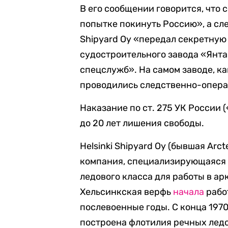
В его сообщении говорится, что
попытке покинуть Россию», а сле
Shipyard Oy «передал секретну
судостроительного завода «Янтар
спецслужб». На самом заводе, к
проводились следственно-опера
Наказание по ст. 275 УК России
до 20 лет лишения свободы.
Helsinki Shipyard Oy (бывшая Arct
компания, специализирующаяся н
ледового класса для работы в а
Хельсинкская верфь
начала
рабо
послевоенные годы. С конца 1970
построена флотилия речных ледо