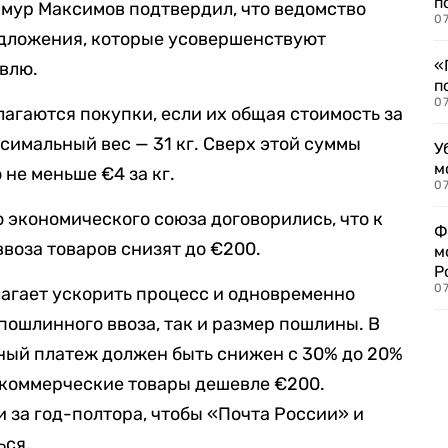
п
мур Максимов подтвердил, что ведомство
07
дложения, которые усовершенствуют
«
влю.
п
07
лагаются покупки, если их общая стоимость за
ксимальный вес — 31 кг. Сверх этой суммы
У
м
 не меньше €4 за кг.
07
экономического союза договорились, что к
Ф
воза товаров снизят до €200.
м
Р
07
агает ускорить процесс и одновременно
пошлинного ввоза, так и размер пошлины. В
ный платеж должен быть снижен с 30% до 20%
 коммерческие товары дешевле €200.
 за год-полтора, чтобы «Почта России» и
ься.