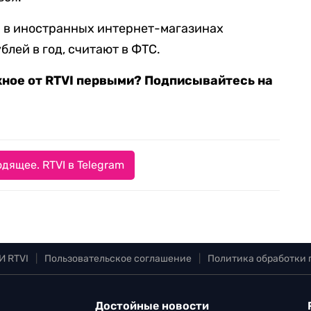
и в иностранных интернет-магазинах
блей в год, считают в ФТС.
жное от RTVI первыми? Подписывайтесь на
дящее. RTVI в Telegram
И RTVI
|
Пользовательское соглашение
|
Политика обработки
Достойные новости