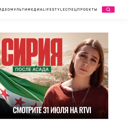
ИДЕО
МУЛЬТИМЕДИА
LIFESTYLE
СПЕЦПРОЕКТЫ