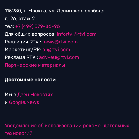
115280, г. Москва, ул. Ленинская слобода,
д. 26, этаж 2
тел:
+7 (499) 579-86-96
Для общих вопросов:
Infortvi@rtvi.com
Редакция RTVI:
news@rtvi.com
Маркетинг/PR:
pr@rtvi.com
Реклама RTVI:
adv-eu@rtvi.com
Партнерские материалы
Достойные новости
Мы в
Дзен.Новостях
и
Google.News
Уведомление об использовании рекомендательных
технологий