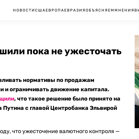
НОВОСТИ
США
ЕВРОПА
ЕВРАЗИЯ
ОБЪЯСНЯЕМ
МНЕНИЯ
В
шили пока не ужесточать
авливать нормативы по продажам
 и ограничивать движение капитала.
бщили
, что такое решение было принято на
 Путина с главой Центробанка Эльвирой
оду, что ужесточение валютного контроля —