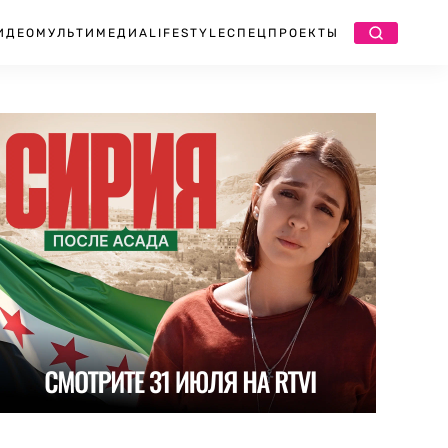
ИДЕО
МУЛЬТИМЕДИА
LIFESTYLE
СПЕЦПРОЕКТЫ