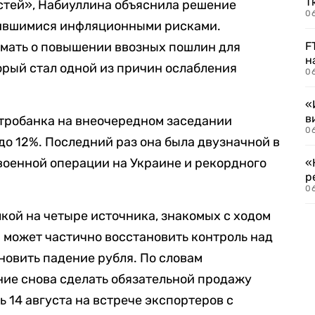
Т
стей», Набиуллина объяснила решение
06
лившимися инфляционными рисками.
мать о повышении ввозных пошлин для
F
н
орый стал одной из причин ослабления
06
«
в
нтробанка на внеочередном заседании
06
до 12%. Последний раз она была двузначной в
 военной операции на Украине и рекордного
«
р
06
лкой на четыре источника, знакомых с ходом
я может частично восстановить контроль над
новить падение рубля. По словам
ние снова сделать обязательной продажу
 14 августа на встрече экспортеров с