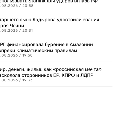
спользовать Starlink для ударов вглубь РФ
7.08.2026 / 20:58
таршего сына Кадырова удостоили звания
ероя Чечни
.08.2026 / 20:31
РГ финансировала бурение в Амазонии
опреки климатическим правилам
.08.2026 / 19:50
ир, деньги, жилье: как «российская мечта»
асколола сторонников ЕР, КПРФ и ЛДПР
.08.2026 / 19:33