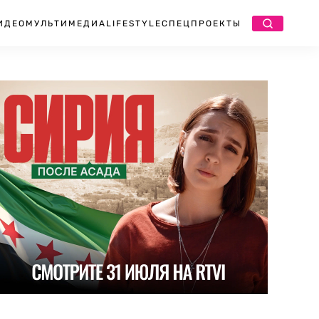
ИДЕО
МУЛЬТИМЕДИА
LIFESTYLE
СПЕЦПРОЕКТЫ