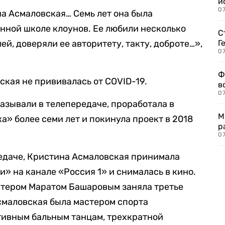
и
0
а Асмаловская… Семь лет она была
нной школе клоунов. Ее любили несколько
С
й, доверяли ее авторитету, такту, доброте…»,
Г
07
Ф
ская не прививалась от COVID-19.
в
07
называли в телепередаче, проработала в
М
» более семи лет и покинула проект в 2018
р
07
редаче, Кристина Асмаловская принимала
и» на канале «Россия 1» и снималась в кино.
актером Маратом Башаровым заняла третье
Асмаловская была мастером спорта
тивным бальным танцам, трехкратной