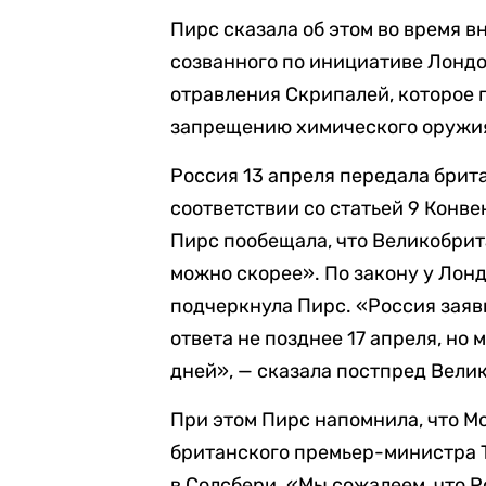
Пирс сказала об этом во время 
созванного по инициативе Лонд
отравления Скрипалей, которое 
запрещению химического оружия
Россия 13 апреля передала брит
соответствии со статьей 9 Конв
Пирс пообещала, что Великобрит
можно скорее». По закону у Лонд
подчеркнула Пирс. «Россия заяви
ответа не позднее 17 апреля, но 
дней», — сказала постпред Вели
При этом Пирс напомнила, что Мо
британского премьер-министра 
в Солсбери. «Мы сожалеем, что 