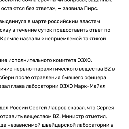
 остаются без ответа», — заявила Пирс.
 выдвинула в марте российским властям
кву в течение суток предоставить ответ по
в Кремле назвали «неприемлемой тактикой
ание исполнительного комитета ОЗХО.
личие нервно-паралитического вещества BZ в
лсбери после отравления бывшего офицера
казал глава лаборатории ОЗХО Марк-Майкл
дел России Сергей Лавров сказал, что Сергея
 отравить веществом BZ. Министр отметил,
аде независимой швейцарской лаборатории в