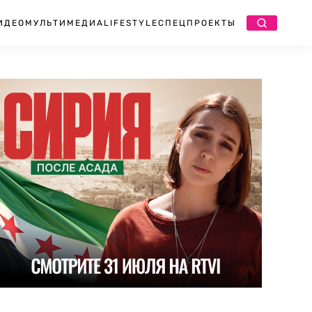
ИДЕО
МУЛЬТИМЕДИА
LIFESTYLE
СПЕЦПРОЕКТЫ