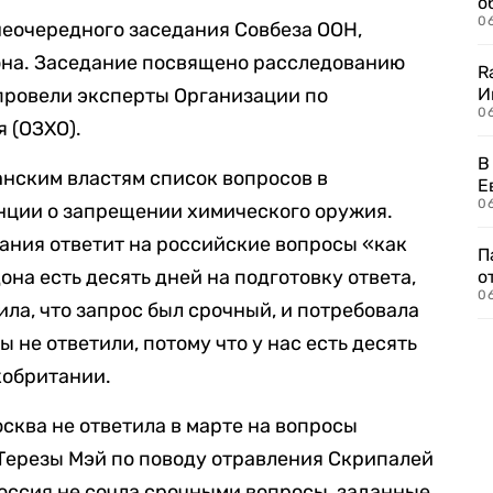
о
06
внеочередного заседания Совбеза ООН,
она. Заседание посвящено расследованию
R
провели эксперты Организации по
И
0
 (ОЗХО).
В
анским властям список вопросов в
Е
06
енции о запрещении химического оружия.
ания ответит на российские вопросы «как
П
она есть десять дней на подготовку ответа,
о
06
ла, что запрос был срочный, и потребовала
мы не ответили, потому что у нас есть десять
кобритании.
сква не ответила в марте на вопросы
Терезы Мэй по поводу отравления Скрипалей
Россия не сочла срочными вопросы, заданные