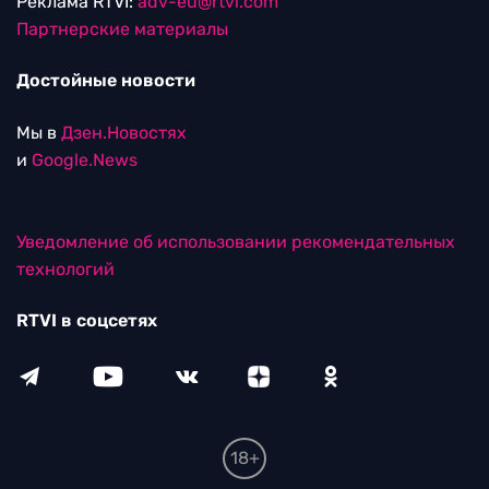
Реклама RTVI:
adv-eu@rtvi.com
Партнерские материалы
Достойные новости
Мы в
Дзен.Новостях
и
Google.News
Уведомление об использовании рекомендательных
технологий
RTVI в соцсетях
18+