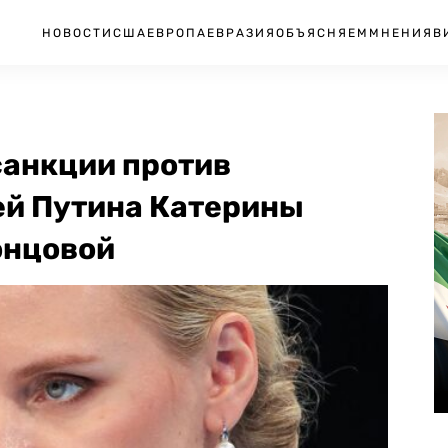
НОВОСТИ
США
ЕВРОПА
ЕВРАЗИЯ
ОБЪЯСНЯЕМ
МНЕНИЯ
В
санкции против
й Путина Катерины
онцовой