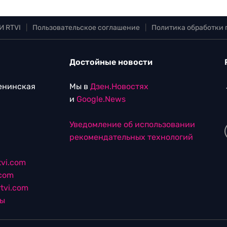
И RTVI
|
Пользовательское соглашение
|
Политика обработки
Достойные новости
Ленинская
Мы в
Дзен.Новостях
и
Google.News
Уведомление об использовании
рекомендательных технологий
vi.com
.com
tvi.com
лы