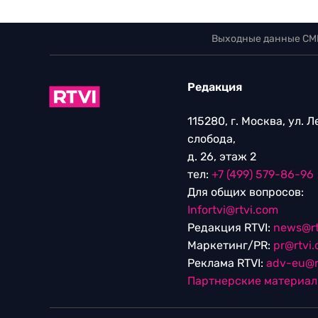
Выходные данные СМ
Редакция
115280, г. Москва, ул. 
слобода,
д. 26, этаж 2
тел:
+7 (499) 579-86-96
Для общих вопросов:
Infortvi@rtvi.com
Редакция RTVI:
news@rt
Маркетинг/PR:
pr@rtvi
Реклама RTVI:
adv-eu@r
Партнерские материа