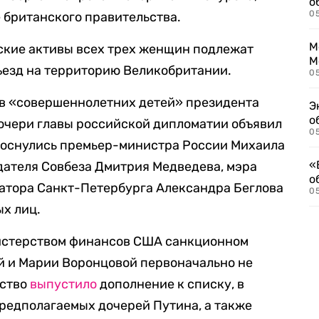
о
0
 британского правительства.
М
нские активы всех трех женщин подлежат
М
ъезд на территорию Великобритании.
05
ив «совершеннолетних детей» президента
Э
о
дочери главы российской дипломатии объявил
05
коснулись премьер-министра России Михаила
«
дателя Совбеза Дмитрия Медведева, мэра
о
натора Санкт-Петербурга Александра Беглова
05
х лиц.
стерством финансов США санкционном
й и Марии Воронцовой первоначально не
мство
выпустило
дополнение к списку, в
редполагаемых дочерей Путина, а также