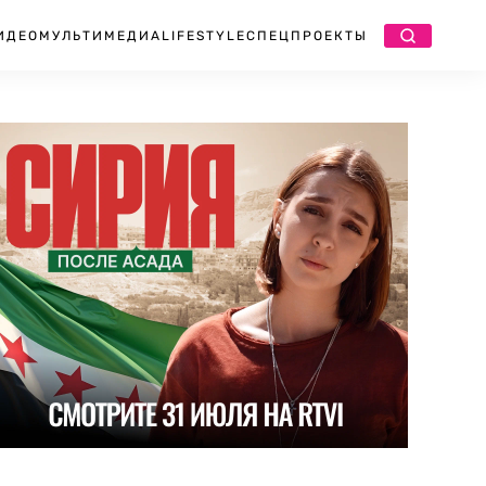
ИДЕО
МУЛЬТИМЕДИА
LIFESTYLE
СПЕЦПРОЕКТЫ