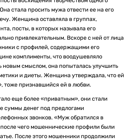
ь посты восхищения творчеством одного
Она стала просить мужа отвести ее на его
речу. Женщина оставляла в группах,
та, посты, в которых называла его
ально привлекательным. Вскоре с ней от лица
нники с профилей, содержащими его
щине комплименты, что воодушевляло
ь новым смыслом, она попыталась улучшить
метики и диеты. Женщина утверждала, что ей
, тоже признавшийся ей в любви.
ало еще более «приватным», они стали
е суммы денег под предлогами
елефонных звонков. «Муж обратился в
 после чего мошеннические профили были
татье. После этого мошенники продолжили