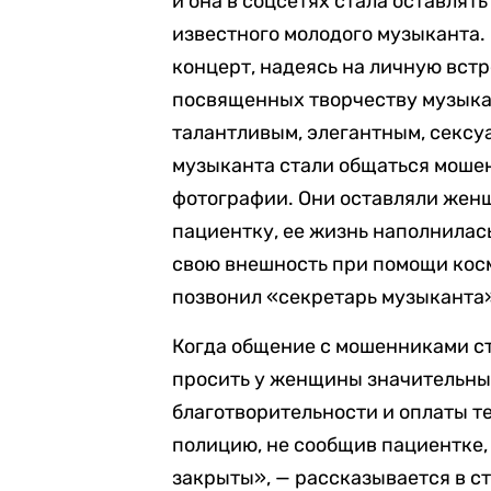
и она в соцсетях стала оставлят
известного молодого музыканта. 
концерт, надеясь на личную вст
посвященных творчеству музыкан
талантливым, элегантным, сексу
музыканта стали общаться моше
фотографии. Они оставляли жен
пациентку, ее жизнь наполнилас
свою внешность при помощи кос
позвонил «секретарь музыканта»
Когда общение с мошенниками ст
просить у женщины значительны
благотворительности и оплаты т
полицию, не сообщив пациентке,
закрыты», — рассказывается в с