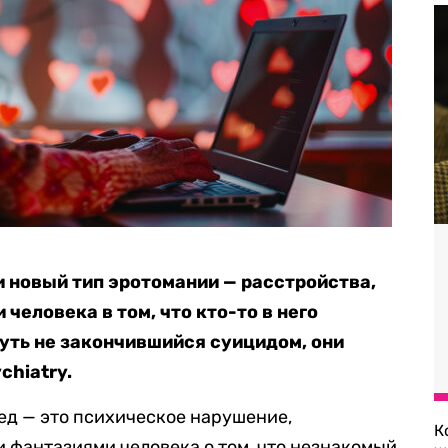
 новый тип эротомании — расстройства,
еловека в том, что кто-то в него
уть не закончившийся суицидом, они
chiatry.
ед — это психическое нарушение,
К
фантазиями человека о том, что незнакомый