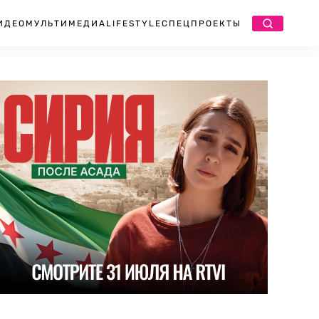
ИДЕО
МУЛЬТИМЕДИА
LIFESTYLE
СПЕЦПРОЕКТЫ