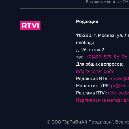
Выходные данные СМ
Редакция
115280, г. Москва, ул. 
слобода,
д. 26, этаж 2
тел:
+7 (499) 579-86-96
Для общих вопросов:
Infortvi@rtvi.com
Редакция RTVI:
news@rt
Маркетинг/PR:
pr@rtvi
Реклама RTVI:
adv-eu@r
Партнерские материа
© ООО "ЭрТиВиАй Продакшн". Все пр