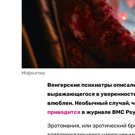
Midjourney
Венгерские психиатры описали
выражающегося в уверенности ч
влюблен. Необычный случай, ч
приводится
в журнале BMC Psy
Эротомания, или эротический бр
сопровождающееся навязчивыми 