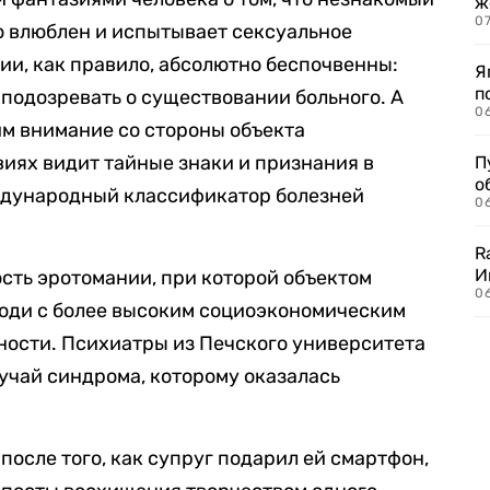
ж
0
о влюблен и испытывает сексуальное
ии, как правило, абсолютно беспочвенны:
Я
п
 подозревать о существовании больного. А
0
м внимание со стороны объекта
виях видит тайные знаки и признания в
П
о
ждународный классификатор болезней
06
R
И
сть эротомании, при которой объектом
0
люди с более высоким социоэкономическим
чности. Психиатры из Печского университета
учай синдрома, которому оказалась
.
после того, как супруг подарил ей смартфон,