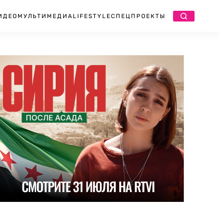
ИДЕО
МУЛЬТИМЕДИА
LIFESTYLE
СПЕЦПРОЕКТЫ