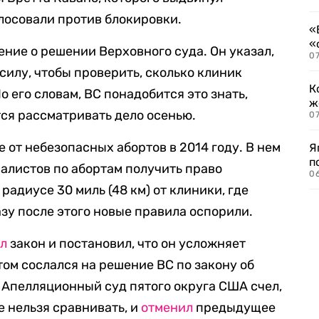
лосовали против блокировки.
«
«
ение о решении Верховного суда. Он указал,
07
 силу, чтобы проверить, сколько клиник
К
 его словам, ВС понадобится это знать,
ж
тся рассматривать дело осенью.
0
 от небезопасных абортов в 2014 году. В нем
Я
п
иалистов по абортам получить право
0
радиусе 30 миль (48 км) от клиники, где
зу после этого новые правила оспорили.
ил
закон и постановил, что он усложняет
том сослался на решение ВС по закону об
. Апелляционный суд пятого округа США счел,
е нельзя сравнивать, и
отменил
предыдущее