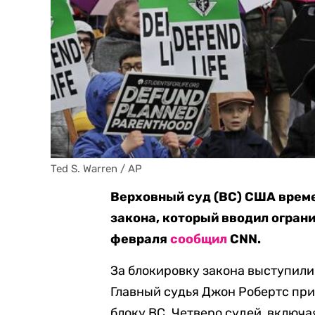
Ted S. Warren / AP
Верховный суд (ВС) США време
закона, который вводил ограни
февраля
сообщил
CNN.
За блокировку закона выступили 
Главный судья Джон Робертс пр
блоку ВС. Четверо судей, включа