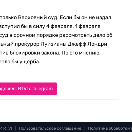
олько Верховный суд. Если бы он не издал
вступил бы в силу 4 февраля. 1 февраля
уд в срочном порядке рассмотреть дело об
альный прокурор Луизианы Джефф Лондри
тив блокировки закона. По его мнению,
есло бы ущерба.
дящее. RTVI в Telegram
И RTVI
|
Пользовательское соглашение
|
Политика обработки