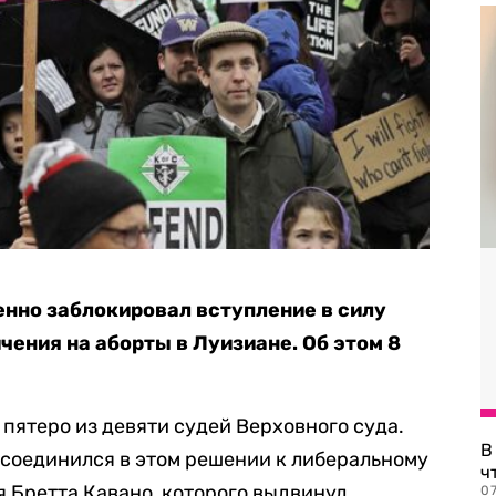
нно заблокировал вступление в силу
чения на аборты в Луизиане. Об этом 8
пятеро из девяти судей Верховного суда.
В
исоединился в этом решении к либеральному
ч
я Бретта Кавано, которого выдвинул
07