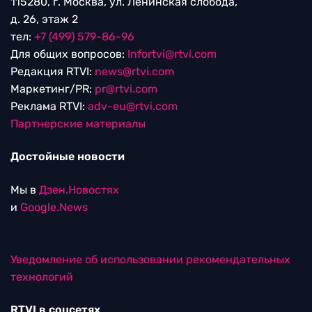
115280, г. Москва, ул. Ленинская слобода,
д. 26, этаж 2
тел:
+7 (499) 579-86-96
Для общих вопросов:
Infortvi@rtvi.com
Редакция RTVI:
news@rtvi.com
Маркетинг/PR:
pr@rtvi.com
Реклама RTVI:
adv-eu@rtvi.com
Партнерские материалы
Достойные новости
Мы в
Дзен.Новостях
и
Google.News
Уведомление об использовании рекомендательных
технологий
RTVI в соцсетях